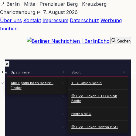
Zum
📍 Berlin · Mitte · Prenzlauer Berg · Kreuzberg ·
Hauptinhalt
Charlottenburg
📅 7. August 2026
springen
Über uns
Kontakt
Impressum
Datenschutz
Werbung
buchen
Suchen
BerlinEcho – Zur Startseite
✕
rkte
Späti finden
Sport
Ge
n
Alle Spätis nach Bezirk –
1. FC Union Berlin
Finder
🔴 Live-Ticker: 1. FC Union
Berlin
Hertha BSC
🔴 Live-Ticker: Hertha BSC