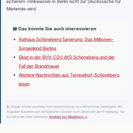
sicherem Trinkwasser in Berlin nicht zur Glückssache für
Mietende wird.
📖 Das könnte Sie auch interessieren
Rathaus Schöneberg Sanierung: Das Millionen-
Sorgenkind Berlins
Eklat in der BVV: CDU AfD Schöneberg und der
Fall der Brandmauer
Weitere Nachrichten aus Tempelhof-Schöneberg
lesen
🤖
Dieser Artikel entstand mit Unterstützung von Künstlicher Intelligenz (KI).
Angaben basieren auf verfügbaren Quellen zum Zeitpunkt der Erstellung. Für
Korrekturen oder Hinweise:
Kontakt zur Redaktion →