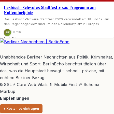
Lesbisch-Schwules Stadtfest 2026: Programm am
Nollendorfplatz
Das Lesbisch-Schwule Stadtfest 2026 verwandelt am 18. und 19. Juli
den Regenbogenkiez rund um den Nollendorfplatz in Europas…
⏱ 9 Min.
BE
BerlinEcho
BerlinEcho – Zur Startseite
Unabhängige Berliner Nachrichten aus Politik, Kriminalität,
Wirtschaft und Sport. BerlinEcho berichtet täglich über
das, was die Hauptstadt bewegt – schnell, präzise, mit
echtem Berliner Bezug.
🔒 SSL
⚡ Core Web Vitals
📱 Mobile First
🔎 Schema
Markup
Empfehlungen
+ Kostenlos eintragen