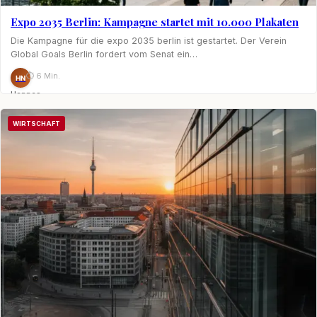
Expo 2035 Berlin: Kampagne startet mit 10.000 Plakaten
Die Kampagne für die expo 2035 berlin ist gestartet. Der Verein
Global Goals Berlin fordert vom Senat ein…
⏱ 6 Min.
HN
Hannes
Nagel
WIRTSCHAFT