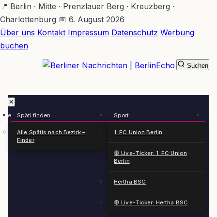
Zum
📍 Berlin · Mitte · Prenzlauer Berg · Kreuzberg ·
Hauptinhalt
Charlottenburg
📅 6. August 2026
springen
Über uns
Kontakt
Impressum
Datenschutz
Werbung
buchen
Suchen
BerlinEcho – Zur Startseite
✕
rkte
Späti finden
Sport
Ge
n
Alle Spätis nach Bezirk –
1. FC Union Berlin
Finder
🔴 Live-Ticker: 1. FC Union
Berlin
Hertha BSC
🔴 Live-Ticker: Hertha BSC