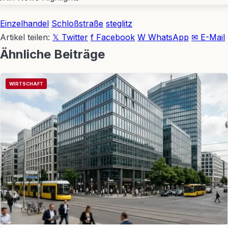
Einzelhandel
Schloßstraße
steglitz
Artikel teilen:
𝕏 Twitter
f Facebook
W WhatsApp
✉ E-Mail
Ähnliche Beiträge
WIRTSCHAFT