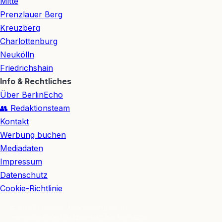
Mitte
Prenzlauer Berg
Kreuzberg
Charlottenburg
Neukölln
Friedrichshain
Info & Rechtliches
Über BerlinEcho
👥 Redaktionsteam
Kontakt
Werbung buchen
Mediadaten
Impressum
Datenschutz
Cookie-Richtlinie
© 2026 BerlinEcho · Maik Möhring Media
Impressum
Datenschutz
Kontakt
Über BerlinEcho