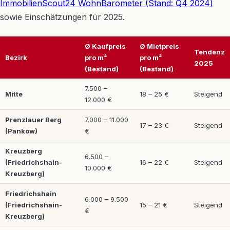
ImmobilienScout24 WohnBarometer (Stand: Q4 2024)
sowie Einschätzungen für 2025.
Ø Kaufpreis
Ø Mietpreis
Tendenz
Bezirk
pro m²
pro m²
2025
(Bestand)
(Bestand)
7.500 –
Mitte
18 – 25 €
Steigend
12.000 €
Prenzlauer Berg
7.000 – 11.000
17 – 23 €
Steigend
(Pankow)
€
Kreuzberg
6.500 –
(Friedrichshain-
16 – 22 €
Steigend
10.000 €
Kreuzberg)
Friedrichshain
6.000 – 9.500
(Friedrichshain-
15 – 21 €
Steigend
€
Kreuzberg)