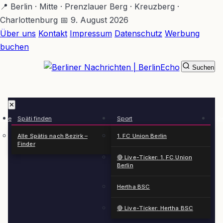
Zum
📍 Berlin · Mitte · Prenzlauer Berg · Kreuzberg ·
Hauptinhalt
Charlottenburg
📅 9. August 2026
springen
Über uns
Kontakt
Impressum
Datenschutz
Werbung
buchen
Suchen
BerlinEcho – Zur Startseite
✕
rkte
Späti finden
Sport
Ge
n
Alle Spätis nach Bezirk –
1. FC Union Berlin
Finder
🔴 Live-Ticker: 1. FC Union
Berlin
Hertha BSC
🔴 Live-Ticker: Hertha BSC