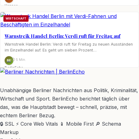
Hannes
Nagel
WIRTSCHAFT
Warnstreik Handel Berlin: Verdi ruft für Freitag auf
Warnstreik Handel Berlin: Verdi ruft für Freitag zu neuen Ausständen
im Einzelhandel auf. Es geht um sieben Prozent…
⏱ 5 Min.
BE
BerlinEcho
BerlinEcho – Zur Startseite
Unabhängige Berliner Nachrichten aus Politik, Kriminalität,
Wirtschaft und Sport. BerlinEcho berichtet täglich über
das, was die Hauptstadt bewegt – schnell, präzise, mit
echtem Berliner Bezug.
🔒 SSL
⚡ Core Web Vitals
📱 Mobile First
🔎 Schema
Markup