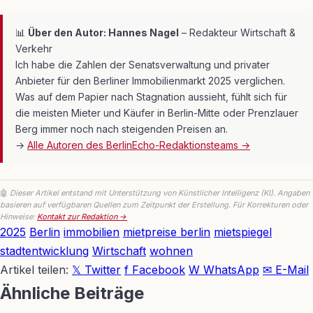
📊
Über den Autor: Hannes Nagel
– Redakteur Wirtschaft &
Verkehr
Ich habe die Zahlen der Senatsverwaltung und privater
Anbieter für den Berliner Immobilienmarkt 2025 verglichen.
Was auf dem Papier nach Stagnation aussieht, fühlt sich für
die meisten Mieter und Käufer in Berlin-Mitte oder Prenzlauer
Berg immer noch nach steigenden Preisen an.
→
Alle Autoren des BerlinEcho-Redaktionsteams →
🤖
Dieser Artikel entstand mit Unterstützung von Künstlicher Intelligenz (KI). Angaben
basieren auf verfügbaren Quellen zum Zeitpunkt der Erstellung. Für Korrekturen oder
Hinweise:
Kontakt zur Redaktion →
Link
2025
Berlin
immobilien
mietpreise berlin
mietspiegel
stadtentwicklung
Wirtschaft
wohnen
Artikel teilen:
𝕏 Twitter
f Facebook
W WhatsApp
✉ E-Mail
Ähnliche Beiträge