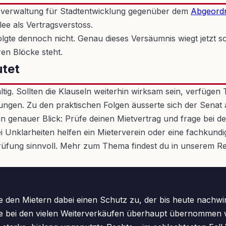
atsverwaltung für Stadtentwicklung gegenüber dem
Abgeord
ee als Vertragsverstoss.
gte dennoch nicht. Genau dieses Versäumnis wiegt jetzt s
ren Blöcke steht.
utet
tig. Sollten die Klauseln weiterhin wirksam sein, verfüge
gen. Zu den praktischen Folgen äusserte sich der Senat al
n genauer Blick: Prüfe deinen Mietvertrag und frage bei 
Unklarheiten helfen ein Mieterverein oder eine fachkundige
 Prüfung sinnvoll. Mehr zum Thema findest du in unserem Res
te den Mietern dabei einen Schutz zu, der bis heute nachwi
ob sie bei den vielen Weiterverkäufen überhaupt übernomme