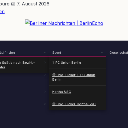
nburg
📅 7. August 2026
en
BerlinEcho – Zur Startseite
ti finden
Sport
Gesellschaf
e Spätis nach Bezirk –
1. FC Union Berlin
nder
🔴 Live-Ticker: 1. FC Union
Berlin
Hertha BSC
🔴 Live-Ticker: Hertha BSC