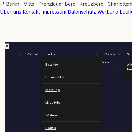
Zum
📍 Berlin · Mitte · Prenzlauer Berg · Kreuzberg · Charlotte
Hauptinhalt
Über uns
Kontakt
Impressum
Datenschutz
Werbung buch
springen
✕
Aktuell
Berlin
Märkte
Spä
Berlin
Bezirke
All
Fi
Kriminalität
Meinung
Lifestyle
Wohnen
Politik