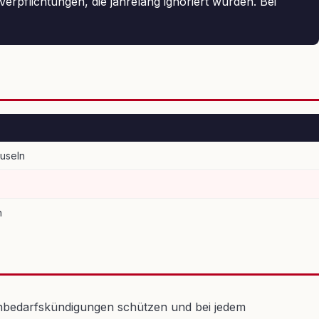
Verpflichtungen, die jahrelang ignoriert wurden. Bei
useln
n
nbedarfskündigungen schützen und bei jedem