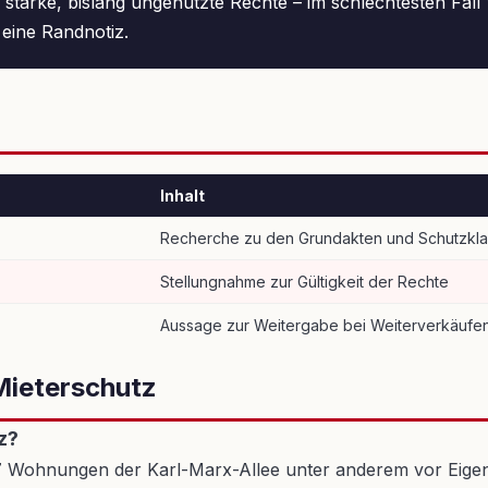
 starke, bislang ungenutzte Rechte – im schlechtesten Fall 
 eine Randnotiz.
Inhalt
Recherche zu den Grundakten und Schutzkla
Stellungnahme zur Gültigkeit der Rechte
Aussage zur Weitergabe bei Weiterverkäufe
Mieterschutz
z?
67 Wohnungen der Karl-Marx-Allee unter anderem vor Eige