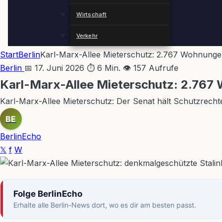
Wirtschaft
Verkehr
Start
Berlin
Karl-Marx-Allee Mieterschutz: 2.767 Wohnunge
Berlin
📅 17. Juni 2026
⏱ 6 Min.
👁 157 Aufrufe
Karl-Marx-Allee Mieterschutz: 2.767
Karl-Marx-Allee Mieterschutz: Der Senat hält Schutzrechte 
BE
BerlinEcho
𝕏
f
W
Folge BerlinEcho
Erhalte alle Berlin-News dort, wo es dir am besten passt.