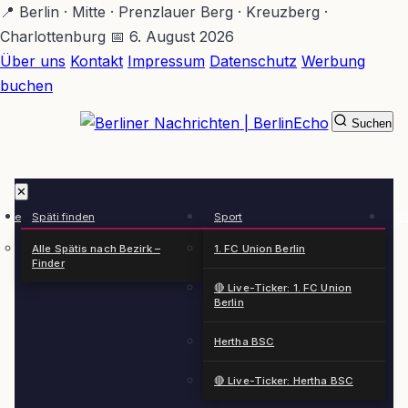
Zum
📍 Berlin · Mitte · Prenzlauer Berg · Kreuzberg ·
Hauptinhalt
Charlottenburg
📅 6. August 2026
springen
Über uns
Kontakt
Impressum
Datenschutz
Werbung
buchen
Suchen
BerlinEcho – Zur Startseite
✕
rkte
Späti finden
Sport
Ge
n
Alle Spätis nach Bezirk –
1. FC Union Berlin
Finder
🔴 Live-Ticker: 1. FC Union
Berlin
Hertha BSC
🔴 Live-Ticker: Hertha BSC