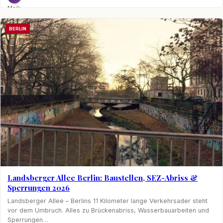
Maik
Möhring
BERLIN
Landsberger Allee Berlin: Baustellen, SEZ-Abriss &
Sperrungen 2026
Landsberger Allee – Berlins 11 Kilometer lange Verkehrsader steht
vor dem Umbruch. Alles zu Brückenabriss, Wasserbauarbeiten und
Sperrungen…