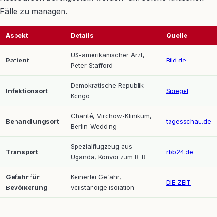
Fälle zu managen.
Aspekt
Details
Quelle
US-amerikanischer Arzt,
Patient
Bild.de
Peter Stafford
Demokratische Republik
Infektionsort
Spiegel
Kongo
Charité, Virchow-Klinikum,
Behandlungsort
tagesschau.de
Berlin-Wedding
Spezialflugzeug aus
Transport
rbb24.de
Uganda, Konvoi zum BER
Gefahr für
Keinerlei Gefahr,
DIE ZEIT
Bevölkerung
vollständige Isolation