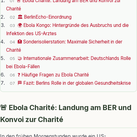
🚨 Ebola Charité: Landung am BER und Konvoi zur
01
Charité
🏛️ BerlinEcho-Einordnung
02
🌍 Ebola Kongo: Hintergründe des Ausbruchs und die
03
Infektion des US-Arztes
🏥 Sonderisolierstation: Maximale Sicherheit in der
04
Charité
🤝 Internationale Zusammenarbeit: Deutschlands Rolle
05
bei Ebola-Fällen
❓ Häufige Fragen zu Ebola Charité
06
🏁 Fazit: Berlins Rolle in der globalen Gesundheitskrise
07
🚨 Ebola Charité: Landung am BER und
Konvoi zur Charité
In den frühen Morgenstunden wurde ein US-