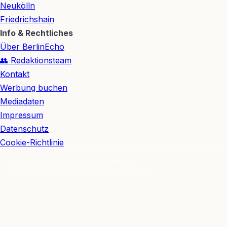
Neukölln
Friedrichshain
Info & Rechtliches
Über BerlinEcho
👥 Redaktionsteam
Kontakt
Werbung buchen
Mediadaten
Impressum
Datenschutz
Cookie-Richtlinie
© 2026 BerlinEcho · Maik Möhring Media
Impressum
Datenschutz
Kontakt
Über BerlinEcho