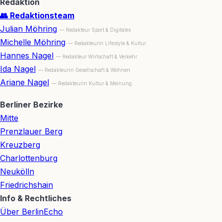
Redaktion
👥 Redaktionsteam
Julian Möhring
— Redakteur Sport & Digitales
Michelle Möhring
— Redakteurin Lifestyle & Kultur
Hannes Nagel
— Redakteur Wirtschaft & Verkehr
Ida Nagel
— Redakteurin Gesellschaft & Wohnen
Ariane Nagel
— Redakteurin Kultur & Meinung
Berliner Bezirke
Mitte
Prenzlauer Berg
Kreuzberg
Charlottenburg
Neukölln
Friedrichshain
Info & Rechtliches
Über BerlinEcho