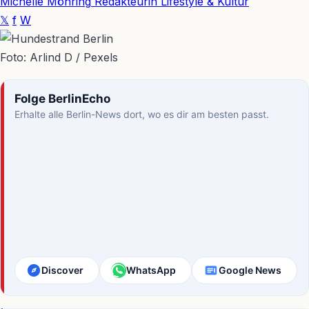
Michelle Möhring
Redakteurin Lifestyle & Kultur
𝕏
f
W
Foto: Arlind D / Pexels
Folge BerlinEcho
Erhalte alle Berlin-News dort, wo es dir am besten passt.
Discover
WhatsApp
Google News