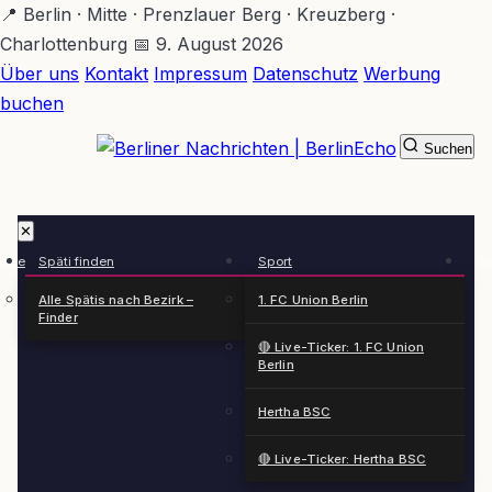
Zum
📍 Berlin · Mitte · Prenzlauer Berg · Kreuzberg ·
Hauptinhalt
Charlottenburg
📅 9. August 2026
springen
Über uns
Kontakt
Impressum
Datenschutz
Werbung
buchen
Suchen
BerlinEcho – Zur Startseite
✕
rkte
Späti finden
Sport
Ge
n
Alle Spätis nach Bezirk –
1. FC Union Berlin
Finder
🔴 Live-Ticker: 1. FC Union
Berlin
Hertha BSC
🔴 Live-Ticker: Hertha BSC