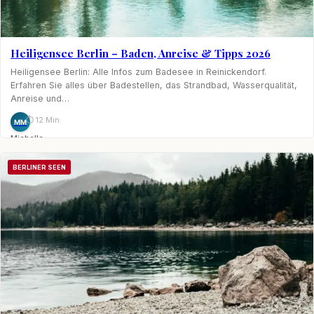
Heiligensee Berlin – Baden, Anreise & Tipps 2026
Heiligensee Berlin: Alle Infos zum Badesee in Reinickendorf.
Erfahren Sie alles über Badestellen, das Strandbad, Wasserqualität,
Anreise und…
⏱ 12 Min.
MM
Michelle
Möhring
BERLINER SEEN