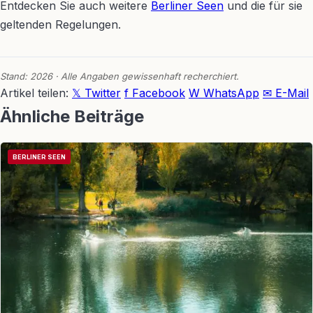
Entdecken Sie auch weitere
Berliner Seen
und die für sie
geltenden Regelungen.
Stand: 2026 · Alle Angaben gewissenhaft recherchiert.
Artikel teilen:
𝕏 Twitter
f Facebook
W WhatsApp
✉ E-Mail
Ähnliche Beiträge
BERLINER SEEN