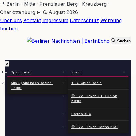
Zum
📍 Berlin · Mitte · Prenzlauer Berg · Kreuzberg ·
Hauptinhalt
Charlottenburg
📅 6. August 2026
springen
Über uns
Kontakt
Impressum
Datenschutz
Werbung
buchen
Suchen
BerlinEcho – Zur Startseite
✕
rkte
Späti finden
Sport
Ge
n
Alle Spätis nach Bezirk –
1. FC Union Berlin
Finder
🔴 Live-Ticker: 1. FC Union
Berlin
Hertha BSC
🔴 Live-Ticker: Hertha BSC