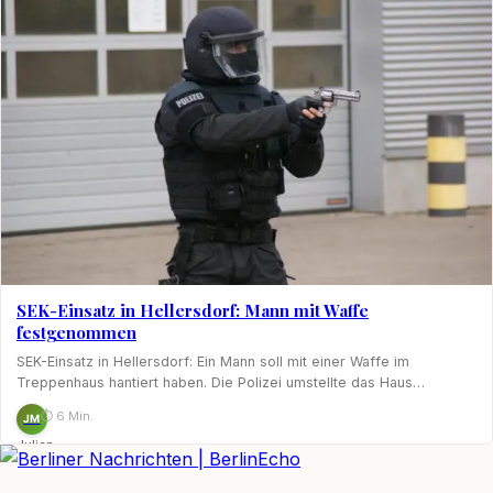
SEK-Einsatz in Hellersdorf: Mann mit Waffe
festgenommen
SEK-Einsatz in Hellersdorf: Ein Mann soll mit einer Waffe im
Treppenhaus hantiert haben. Die Polizei umstellte das Haus…
⏱ 6 Min.
JM
Julian
Möhring
BerlinEcho – Zur Startseite