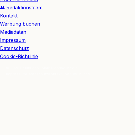
👥 Redaktionsteam
Kontakt
Werbung buchen
Mediadaten
Impressum
Datenschutz
Cookie-Richtlinie
© 2026 BerlinEcho · Maik Möhring Media
Impressum
Datenschutz
Kontakt
Über BerlinEcho