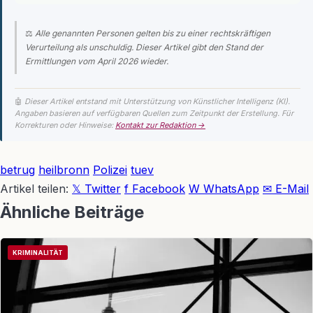
⚖️
Alle genannten Personen gelten bis zu einer rechtskräftigen
Verurteilung als unschuldig. Dieser Artikel gibt den Stand der
Ermittlungen vom April 2026 wieder.
🤖
Dieser Artikel entstand mit Unterstützung von Künstlicher Intelligenz (KI).
Angaben basieren auf verfügbaren Quellen zum Zeitpunkt der Erstellung. Für
Korrekturen oder Hinweise:
Kontakt zur Redaktion →
betrug
heilbronn
Polizei
tuev
Artikel teilen:
𝕏 Twitter
f Facebook
W WhatsApp
✉ E-Mail
Ähnliche Beiträge
KRIMINALITÄT