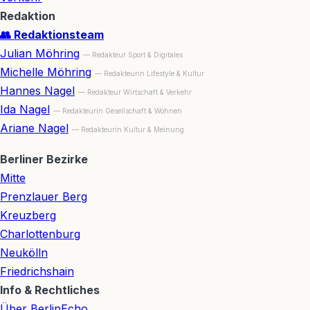
Redaktion
👥 Redaktionsteam
Julian Möhring
— Redakteur Sport & Digitales
Michelle Möhring
— Redakteurin Lifestyle & Kultur
Hannes Nagel
— Redakteur Wirtschaft & Verkehr
Ida Nagel
— Redakteurin Gesellschaft & Wohnen
Ariane Nagel
— Redakteurin Kultur & Meinung
Berliner Bezirke
Mitte
Prenzlauer Berg
Kreuzberg
Charlottenburg
Neukölln
Friedrichshain
Info & Rechtliches
Über BerlinEcho