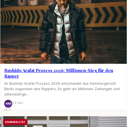
Bushido Arafat Prozess 2026: Millionen-Sieg für den
Rapper
Im Bushido Arafat Prozess 2026 entscheidet das Kammergericht
Berlin zugunsten des Rappers. Es geht um Millionen-Zahlungen und
sittenwidrige…
⏱ 8 Min.
MM
Maik
Möhring
KRIMINALITÄT