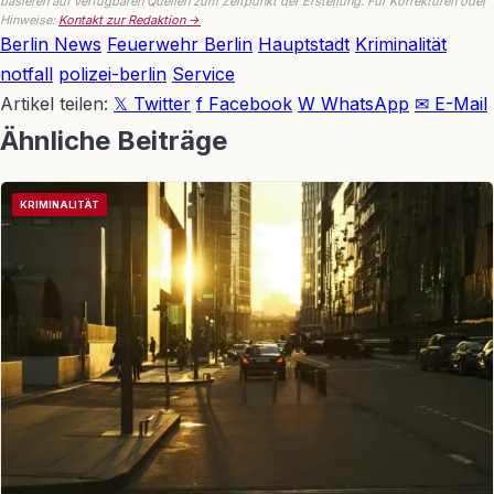
basieren auf verfügbaren Quellen zum Zeitpunkt der Erstellung. Für Korrekturen oder
Hinweise:
Kontakt zur Redaktion →
Berlin News
Feuerwehr Berlin
Hauptstadt
Kriminalität
notfall
polizei-berlin
Service
Artikel teilen:
𝕏 Twitter
f Facebook
W WhatsApp
✉ E-Mail
Ähnliche Beiträge
KRIMINALITÄT