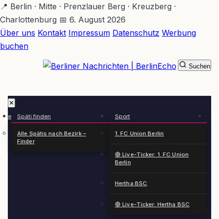
Zum
📍 Berlin · Mitte · Prenzlauer Berg · Kreuzberg ·
Hauptinhalt
Charlottenburg
📅 6. August 2026
springen
Über uns
Kontakt
Impressum
Datenschutz
Werbung
buchen
Suchen
BerlinEcho – Zur Startseite
✕
rkte
Späti finden
Sport
Ge
n
Alle Spätis nach Bezirk –
1. FC Union Berlin
Finder
🔴 Live-Ticker: 1. FC Union
Berlin
Hertha BSC
🔴 Live-Ticker: Hertha BSC