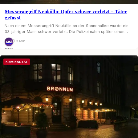
Messerangriff Neukölln: Opfer schwer verletzt – Täter
gefasst
Nach einem Messerangriff Neukölln an der Sonnenallee wurde ein
33-jähriger Mann schwer verletzt. Die Polizei nahm später einen…
⏱ 8 Min.
MM
Maik
Möhring
KRIMINALITÄT