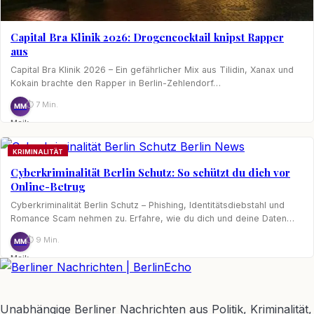
Capital Bra Klinik 2026: Drogencocktail knipst Rapper
aus
Capital Bra Klinik 2026 – Ein gefährlicher Mix aus Tilidin, Xanax und
Kokain brachte den Rapper in Berlin-Zehlendorf…
⏱ 7 Min.
MM
Maik
Möhring
KRIMINALITÄT
Cyberkriminalität Berlin Schutz: So schützt du dich vor
Online-Betrug
Cyberkriminalität Berlin Schutz – Phishing, Identitätsdiebstahl und
Romance Scam nehmen zu. Erfahre, wie du dich und deine Daten…
⏱ 9 Min.
MM
Maik
Möhring
BerlinEcho – Zur Startseite
Unabhängige Berliner Nachrichten aus Politik, Kriminalität,