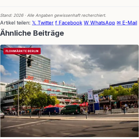
Stand: 2026 · Alle Angaben gewissenhaft recherchiert.
Artikel teilen:
𝕏 Twitter
f Facebook
W WhatsApp
✉ E-Mail
Ähnliche Beiträge
FLOHMÄRKTE BERLIN