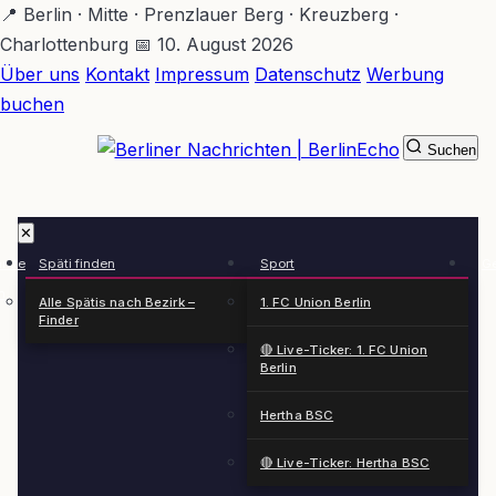
Zum
📍 Berlin · Mitte · Prenzlauer Berg · Kreuzberg ·
Hauptinhalt
Charlottenburg
📅 10. August 2026
springen
Über uns
Kontakt
Impressum
Datenschutz
Werbung
buchen
Suchen
BerlinEcho – Zur Startseite
✕
rkte
Späti finden
Sport
Ge
n
Alle Spätis nach Bezirk –
1. FC Union Berlin
Finder
🔴 Live-Ticker: 1. FC Union
Berlin
Hertha BSC
🔴 Live-Ticker: Hertha BSC