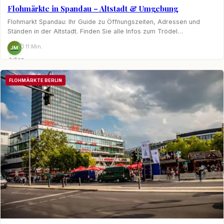
Flohmärkte in Spandau – Altstadt & Umgebung
Flohmarkt Spandau: Ihr Guide zu Öffnungszeiten, Adressen und
Ständen in der Altstadt. Finden Sie alle Infos zum Trödel…
⏱ 11 Min.
JM
Julian
Möhring
FLOHMÄRKTE BERLIN