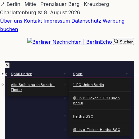
Zum
📍 Berlin · Mitte · Prenzlauer Berg · Kreuzberg ·
Hauptinhalt
Charlottenburg
📅 8. August 2026
springen
Über uns
Kontakt
Impressum
Datenschutz
Werbung
buchen
Suchen
BerlinEcho – Zur Startseite
✕
rkte
Späti finden
Sport
Ge
n
Alle Spätis nach Bezirk –
1. FC Union Berlin
Finder
🔴 Live-Ticker: 1. FC Union
Berlin
Hertha BSC
🔴 Live-Ticker: Hertha BSC