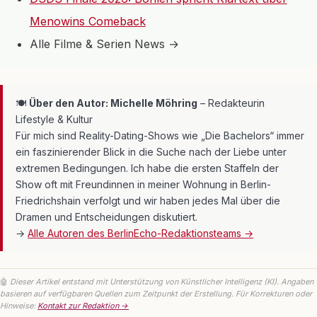
Menowins Comeback
Alle Filme & Serien News →
🍽
Über den Autor: Michelle Möhring
– Redakteurin
Lifestyle & Kultur
Für mich sind Reality-Dating-Shows wie „Die Bachelors“ immer
ein faszinierender Blick in die Suche nach der Liebe unter
extremen Bedingungen. Ich habe die ersten Staffeln der
Show oft mit Freundinnen in meiner Wohnung in Berlin-
Friedrichshain verfolgt und wir haben jedes Mal über die
Dramen und Entscheidungen diskutiert.
→
Alle Autoren des BerlinEcho-Redaktionsteams →
🤖
Dieser Artikel entstand mit Unterstützung von Künstlicher Intelligenz (KI). Angaben
basieren auf verfügbaren Quellen zum Zeitpunkt der Erstellung. Für Korrekturen oder
Hinweise:
Kontakt zur Redaktion →