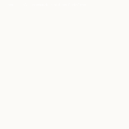
Impressum
Datenschutz
Kontakt
Über BerlinEcho