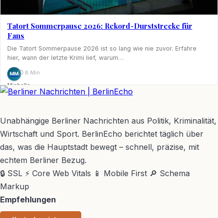
Tatort Sommerpause 2026: Rekord-Durststrecke für
Fans
Die Tatort Sommerpause 2026 ist so lang wie nie zuvor. Erfahre
hier, wann der letzte Krimi lief, warum…
⏱ 8 Min.
MM
Michelle
Möhring
BerlinEcho – Zur Startseite
Unabhängige Berliner Nachrichten aus Politik, Kriminalität,
Wirtschaft und Sport. BerlinEcho berichtet täglich über
das, was die Hauptstadt bewegt – schnell, präzise, mit
echtem Berliner Bezug.
🔒 SSL
⚡ Core Web Vitals
📱 Mobile First
🔎 Schema
Markup
Empfehlungen