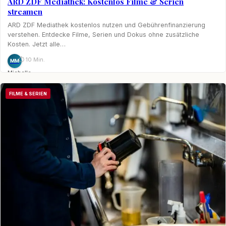
ARD ZDF Mediathek: Kostenlos Filme & Serien
streamen
ARD ZDF Mediathek kostenlos nutzen und Gebührenfinanzierung
verstehen. Entdecke Filme, Serien und Dokus ohne zusätzliche
Kosten. Jetzt alle…
⏱ 10 Min.
MM
Michelle
Möhring
FILME & SERIEN