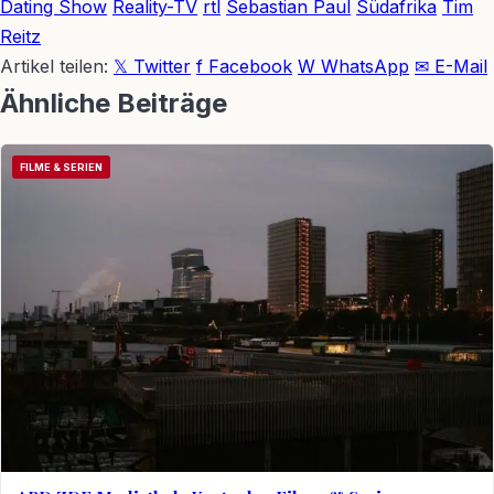
Dating Show
Reality-TV
rtl
Sebastian Paul
Südafrika
Tim
Reitz
Artikel teilen:
𝕏 Twitter
f Facebook
W WhatsApp
✉ E-Mail
Ähnliche Beiträge
FILME & SERIEN