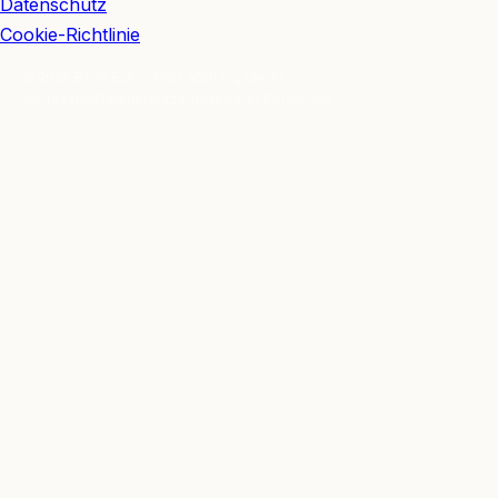
Datenschutz
Cookie-Richtlinie
© 2026 BerlinEcho · Maik Möhring Media
Impressum
Datenschutz
Kontakt
Über BerlinEcho