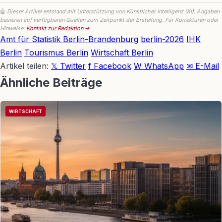
🤖
Dieser Artikel entstand mit Unterstützung von Künstlicher Intelligenz (KI). Angaben
basieren auf verfügbaren Quellen zum Zeitpunkt der Erstellung. Für Korrekturen oder
Hinweise:
Kontakt zur Redaktion →
Amt für Statistik Berlin-Brandenburg
berlin-2026
IHK
Berlin
Tourismus Berlin
Wirtschaft Berlin
Artikel teilen:
𝕏 Twitter
f Facebook
W WhatsApp
✉ E-Mail
Ähnliche Beiträge
WIRTSCHAFT