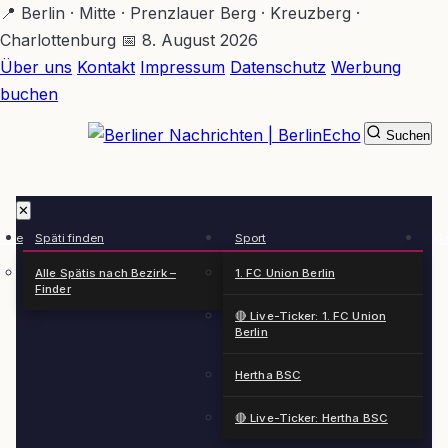
Zum
📍 Berlin · Mitte · Prenzlauer Berg · Kreuzberg ·
Hauptinhalt
Charlottenburg
📅 8. August 2026
springen
Über uns
Kontakt
Impressum
Datenschutz
Werbung
buchen
Suchen
BerlinEcho – Zur Startseite
✕
rkte
Späti finden
Sport
Ge
n
Alle Spätis nach Bezirk –
1. FC Union Berlin
Finder
🔴 Live-Ticker: 1. FC Union
Berlin
Hertha BSC
🔴 Live-Ticker: Hertha BSC