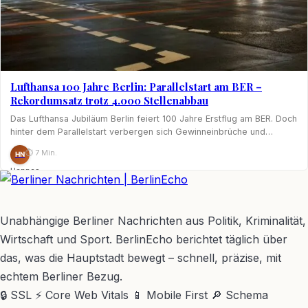
Lufthansa 100 Jahre Berlin: Parallelstart am BER –
Rekordumsatz trotz 4.000 Stellenabbau
Das Lufthansa Jubiläum Berlin feiert 100 Jahre Erstflug am BER. Doch
hinter dem Parallelstart verbergen sich Gewinneinbrüche und…
⏱ 7 Min.
HN
Hannes
Nagel
BerlinEcho – Zur Startseite
Unabhängige Berliner Nachrichten aus Politik, Kriminalität,
Wirtschaft und Sport. BerlinEcho berichtet täglich über
das, was die Hauptstadt bewegt – schnell, präzise, mit
echtem Berliner Bezug.
🔒 SSL
⚡ Core Web Vitals
📱 Mobile First
🔎 Schema