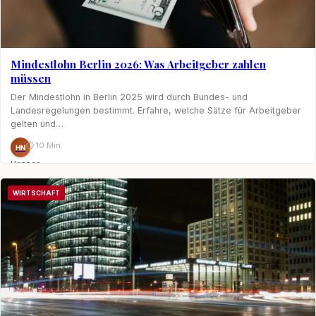
Mindestlohn Berlin 2026: Was Arbeitgeber zahlen
müssen
Der Mindestlohn in Berlin 2025 wird durch Bundes- und
Landesregelungen bestimmt. Erfahre, welche Sätze für Arbeitgeber
gelten und…
⏱ 10 Min.
HN
Hannes
Nagel
WIRTSCHAFT