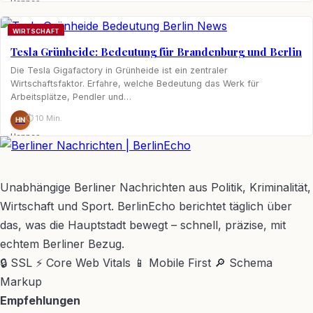
Hannes
Nagel
WIRTSCHAFT
Tesla Grünheide: Bedeutung für Brandenburg und Berlin
Die Tesla Gigafactory in Grünheide ist ein zentraler
Wirtschaftsfaktor. Erfahre, welche Bedeutung das Werk für
Arbeitsplätze, Pendler und…
⏱ 10 Min.
HN
Hannes
Nagel
BerlinEcho – Zur Startseite
Unabhängige Berliner Nachrichten aus Politik, Kriminalität,
Wirtschaft und Sport. BerlinEcho berichtet täglich über
das, was die Hauptstadt bewegt – schnell, präzise, mit
echtem Berliner Bezug.
🔒 SSL
⚡ Core Web Vitals
📱 Mobile First
🔎 Schema
Markup
Empfehlungen