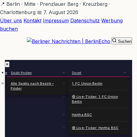
Zum
📍 Berlin · Mitte · Prenzlauer Berg · Kreuzberg ·
Hauptinhalt
Charlottenburg
📅 7. August 2026
springen
Über uns
Kontakt
Impressum
Datenschutz
Werbung
buchen
Suchen
BerlinEcho – Zur Startseite
✕
rkte
Späti finden
Sport
Ge
n
Alle Spätis nach Bezirk –
1. FC Union Berlin
Finder
🔴 Live-Ticker: 1. FC Union
Berlin
Hertha BSC
🔴 Live-Ticker: Hertha BSC