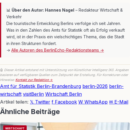
📊
Über den Autor: Hannes Nagel
– Redakteur Wirtschaft &
Verkehr
Die touristische Entwicklung Berlins verfolge ich seit Jahren.
Was in den Zahlen des Amts für Statistik oft als Erfolg verkauft
wird, ist in der Praxis ein vielschichtiges Thema, das die Stadt
in ihren Strukturen fordert.
→
Alle Autoren des BerlinEcho-Redaktionsteams →
🤖
Dieser Artikel entstand mit Unterstützung von Künstlicher Intelligenz (KI). Angaben
basieren auf verfügbaren Quellen zum Zeitpunkt der Erstellung. Für Korrekturen oder
Hinweise:
Kontakt zur Redaktion →
Amt für Statistik Berlin-Brandenburg
berlin-2026
berlin-
wirtschaft
visitBerlin
Wirtschaft Berlin
Artikel teilen:
𝕏 Twitter
f Facebook
W WhatsApp
✉ E-Mail
Ähnliche Beiträge
WIRTSCHAFT