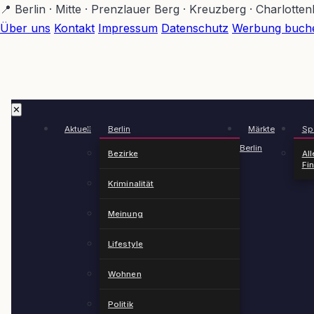
Zum
📍 Berlin · Mitte · Prenzlauer Berg · Kreuzberg · Charlotte
Hauptinhalt
Über uns
Kontakt
Impressum
Datenschutz
Werbung buch
springen
✕
Aktuell
Berlin
Märkte
Spä
Berlin
Bezirke
All
Fi
Kriminalität
Meinung
Lifestyle
Wohnen
Politik