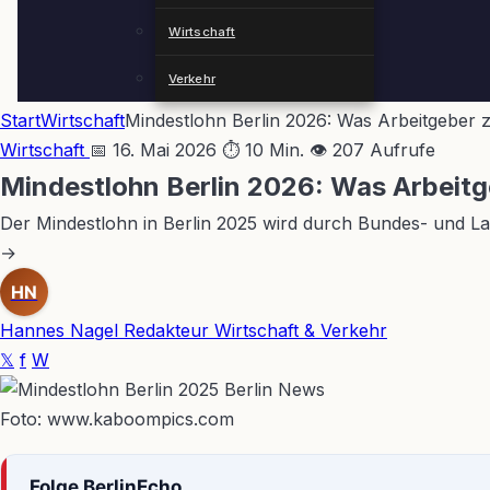
Wirtschaft
Verkehr
Start
Wirtschaft
Mindestlohn Berlin 2026: Was Arbeitgeber
Wirtschaft
📅 16. Mai 2026
⏱ 10 Min.
👁 207 Aufrufe
Mindestlohn Berlin 2026: Was Arbeit
Der Mindestlohn in Berlin 2025 wird durch Bundes- und La
→
HN
Hannes Nagel
Redakteur Wirtschaft & Verkehr
𝕏
f
W
Foto: www.kaboompics.com
Folge BerlinEcho