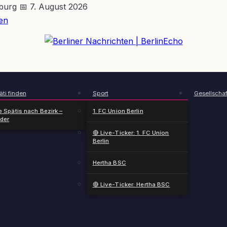
nburg
📅 7. August 2026
en
BerlinEcho – Zur Startseite
ti finden
Sport
Gesellschaf
e Spätis nach Bezirk –
1. FC Union Berlin
nder
🔴 Live-Ticker: 1. FC Union
Berlin
Hertha BSC
🔴 Live-Ticker: Hertha BSC