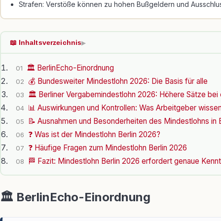
Strafen: Verstöße können zu hohen Bußgeldern und Ausschlus
📖 Inhaltsverzeichnis
▶
🏛️ BerlinEcho-Einordnung
01
💰 Bundesweiter Mindestlohn 2026: Die Basis für alle
02
🏛️ Berliner Vergabemindestlohn 2026: Höhere Sätze bei 
03
📊 Auswirkungen und Kontrollen: Was Arbeitgeber wiss
04
📝 Ausnahmen und Besonderheiten des Mindestlohns in B
05
❓ Was ist der Mindestlohn Berlin 2026?
06
❓ Häufige Fragen zum Mindestlohn Berlin 2026
07
🏁 Fazit: Mindestlohn Berlin 2026 erfordert genaue Kennt
08
🏛️ BerlinEcho-Einordnung