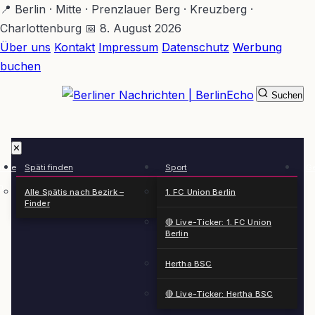
Zum
📍 Berlin · Mitte · Prenzlauer Berg · Kreuzberg ·
Hauptinhalt
Charlottenburg
📅 8. August 2026
springen
Über uns
Kontakt
Impressum
Datenschutz
Werbung
buchen
Suchen
BerlinEcho – Zur Startseite
✕
rkte
Späti finden
Sport
Ge
n
Alle Spätis nach Bezirk –
1. FC Union Berlin
Finder
🔴 Live-Ticker: 1. FC Union
Berlin
Hertha BSC
🔴 Live-Ticker: Hertha BSC