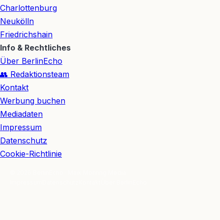
Charlottenburg
Neukölln
Friedrichshain
Info & Rechtliches
Über BerlinEcho
👥 Redaktionsteam
Kontakt
Werbung buchen
Mediadaten
Impressum
Datenschutz
Cookie-Richtlinie
© 2026 BerlinEcho · Maik Möhring Media
Impressum
Datenschutz
Kontakt
Über BerlinEcho