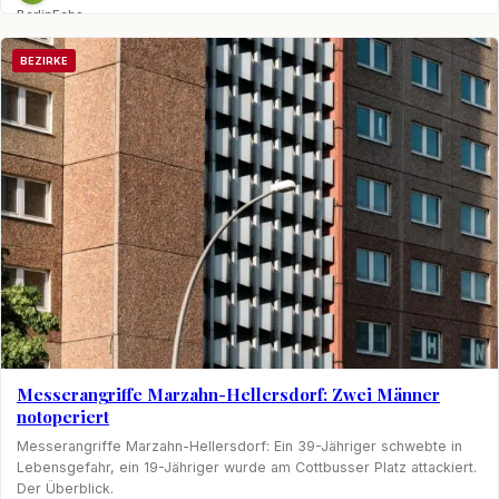
BerlinEcho
BEZIRKE
Messerangriffe Marzahn-Hellersdorf: Zwei Männer
notoperiert
Messerangriffe Marzahn-Hellersdorf: Ein 39-Jähriger schwebte in
Lebensgefahr, ein 19-Jähriger wurde am Cottbusser Platz attackiert.
Der Überblick.