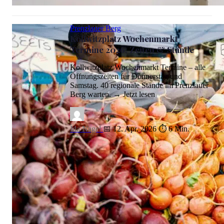
Schuldnerberatung Berlin 2026: Kostenlose Hilfe & Standorte
Prenzlauer Berg
Kollwitzplatz Wochenmarkt
Termine 2026: Zeiten & Stände
Kollwitzplatz Wochenmarkt Termine – alle
Öffnungszeiten für Donnerstag und
Samstag. 40 regionale Stände im Prenzlauer
Berg warten. → Jetzt lesen
Ida Nagel
📅 12. Apr. 2026
⏱ 6 Min.