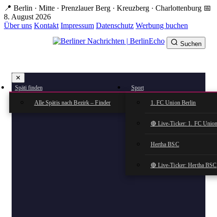
📍 Berlin · Mitte · Prenzlauer Berg · Kreuzberg · Charlottenburg
📅
Zum
8. August 2026
Hauptinhalt
Über uns
Kontakt
Impressum
Datenschutz
Werbung buchen
springen
Suchen
BerlinEcho – Zur Startseite
✕
rkte
Späti finden
Sport
n
Alle Spätis nach Bezirk – Finder
1. FC Union Berlin
🔴 Live-Ticker: 1. FC Union
Hertha BSC
🔴 Live-Ticker: Hertha BSC