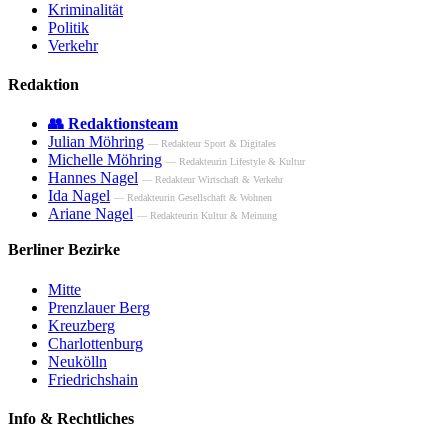
Kriminalität
Politik
Verkehr
Redaktion
👥 Redaktionsteam
Julian Möhring
— Redakteur Sport & Digitales
Michelle Möhring
— Redakteurin Lifestyle & Kultur
Hannes Nagel
— Redakteur Wirtschaft & Verkehr
Ida Nagel
— Redakteurin Gesellschaft & Wohnen
Ariane Nagel
— Redakteurin Kultur & Meinung
Berliner Bezirke
Mitte
Prenzlauer Berg
Kreuzberg
Charlottenburg
Neukölln
Friedrichshain
Info & Rechtliches