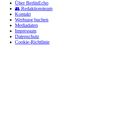
Über BerlinEcho
👥 Redaktionsteam
Kontakt
Werbung buchen
Mediadaten
Impressum
Datenschutz
Cookie-Richtlinie
© 2026 BerlinEcho · Maik Möhring Media
Impressum
Datenschutz
Kontakt
Über BerlinEcho