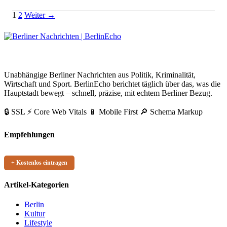
Kollwitzplatz Wochenmarkt Termine 2026: Zeiten & Stände
Seitennummerierung
Link
1
2
Weiter →
der
Beiträge
BerlinEcho – Zur Startseite
Unabhängige Berliner Nachrichten aus Politik, Kriminalität,
Wirtschaft und Sport. BerlinEcho berichtet täglich über das, was die
Hauptstadt bewegt – schnell, präzise, mit echtem Berliner Bezug.
🔒 SSL
⚡ Core Web Vitals
📱 Mobile First
🔎 Schema Markup
Empfehlungen
+ Kostenlos eintragen
Artikel-Kategorien
Berlin
Kultur
Lifestyle