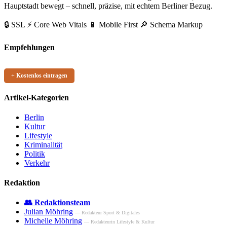
Hauptstadt bewegt – schnell, präzise, mit echtem Berliner Bezug.
🔒 SSL
⚡ Core Web Vitals
📱 Mobile First
🔎 Schema Markup
Empfehlungen
+ Kostenlos eintragen
Artikel-Kategorien
Berlin
Kultur
Lifestyle
Kriminalität
Politik
Verkehr
Redaktion
👥 Redaktionsteam
Julian Möhring
— Redakteur Sport & Digitales
Michelle Möhring
— Redakteurin Lifestyle & Kultur