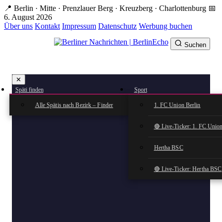
Zum
📍 Berlin · Mitte · Prenzlauer Berg · Kreuzberg · Charlottenburg
📅
Hauptinhalt
6. August 2026
springen
Über uns
Kontakt
Impressum
Datenschutz
Werbung buchen
Suchen
BerlinEcho – Zur Startseite
✕
rkte
Späti finden
Sport
n
Alle Spätis nach Bezirk – Finder
1. FC Union Berlin
🔴 Live-Ticker: 1. FC Union
Hertha BSC
🔴 Live-Ticker: Hertha BSC