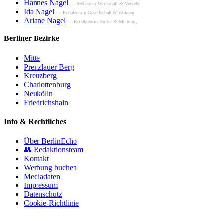
Hannes Nagel
— Redakteur Wirtschaft & Verkehr
Ida Nagel
— Redakteurin Gesellschaft & Wohnen
Ariane Nagel
— Redakteurin Kultur & Meinung
Berliner Bezirke
Mitte
Prenzlauer Berg
Kreuzberg
Charlottenburg
Neukölln
Friedrichshain
Info & Rechtliches
Über BerlinEcho
👥 Redaktionsteam
Kontakt
Werbung buchen
Mediadaten
Impressum
Datenschutz
Cookie-Richtlinie