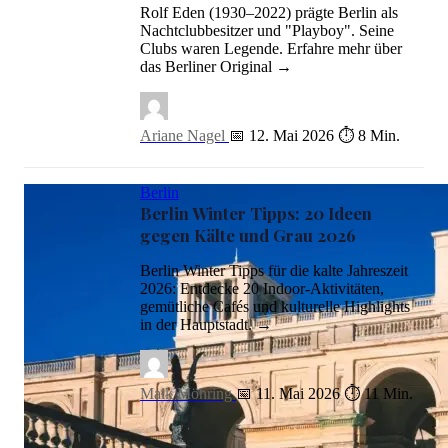
Rolf Eden (1930–2022) prägte Berlin als
Nachtclubbesitzer und "Playboy". Seine
Clubs waren Legende. Erfahre mehr über
das Berliner Original →
Ariane Nagel
📅 12. Mai 2026
⏱ 8 Min.
Berlin
Berlin Winter Tipps: 20 Ideen
gegen Kälte und Grau 2026
Berlin Winter Tipps für die kalte Jahreszeit
2026: Entdecke 20 Indoor-Aktivitäten,
gemütliche Cafés und kulturelle Highlights
in der Hauptstadt. →
Maik Möhring
📅 11. Mai 2026
⏱ 11 Min.