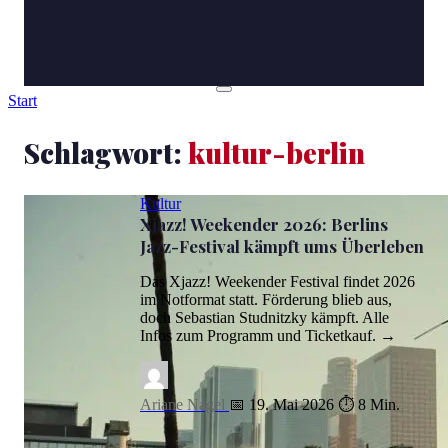
Start
Schlagwort:
kultur-berlin
Kultur
Xjazz! Weekender 2026: Berlins
Jazz-Festival kämpft ums Überleben
Das Xjazz! Weekender Festival findet 2026
im Notformat statt. Förderung blieb aus,
doch Sebastian Studnitzky kämpft. Alle
Infos zum Programm und Ticketkauf. →
Ariane Nagel
📅 19. Mai 2026
⏱ 8 Min.