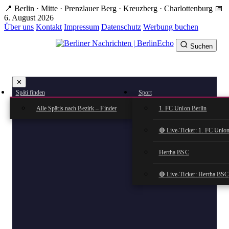
Zum
📍 Berlin · Mitte · Prenzlauer Berg · Kreuzberg · Charlottenburg
📅
Hauptinhalt
6. August 2026
springen
Über uns
Kontakt
Impressum
Datenschutz
Werbung buchen
Suchen
BerlinEcho – Zur Startseite
✕
rkte
Späti finden
Sport
n
Alle Spätis nach Bezirk – Finder
1. FC Union Berlin
🔴 Live-Ticker: 1. FC Union
Hertha BSC
🔴 Live-Ticker: Hertha BSC