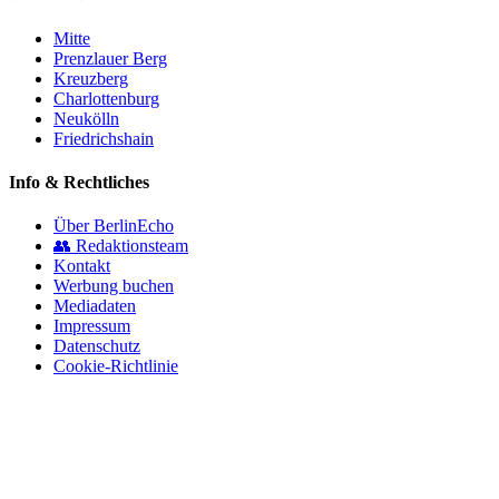
Mitte
Prenzlauer Berg
Kreuzberg
Charlottenburg
Neukölln
Friedrichshain
Info & Rechtliches
Über BerlinEcho
👥 Redaktionsteam
Kontakt
Werbung buchen
Mediadaten
Impressum
Datenschutz
Cookie-Richtlinie
© 2026 BerlinEcho · Maik Möhring Media
Impressum
Datenschutz
Kontakt
Über BerlinEcho