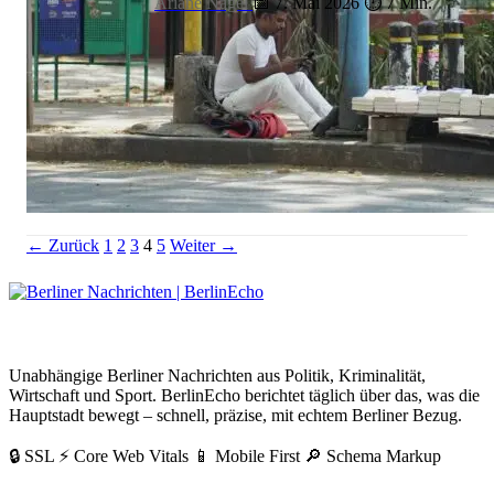
Ariane Nagel
📅 7. Mai 2026
⏱ 7 Min.
Social Reading Berlin: Leseparty in der Bezirksbibliothek
Seitennummerierung
Link
Link
Link
Link
← Zurück
1
2
3
4
5
Weiter →
der
Beiträge
BerlinEcho – Zur Startseite
Unabhängige Berliner Nachrichten aus Politik, Kriminalität,
Wirtschaft und Sport. BerlinEcho berichtet täglich über das, was die
Hauptstadt bewegt – schnell, präzise, mit echtem Berliner Bezug.
🔒 SSL
⚡ Core Web Vitals
📱 Mobile First
🔎 Schema Markup