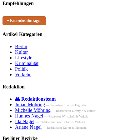
Empfehlungen
+ Kostenlos eintragen
Artikel-Kategorien
Berlin
Kultur
Lifestyle
Kriminalität
Politik
Verkehr
Redaktion
👥 Redaktionsteam
Julian Möhring
— Redakteur Sport & Digitales
Michelle Möhring
— Redakteurin Lifestyle & Kultur
Hannes Nagel
— Redakteur Wirtschaft & Verkehr
Ida Nagel
— Redakteurin Gesellschaft & Wohnen
Ariane Nagel
— Redakteurin Kultur & Meinung
Berliner Bezirke