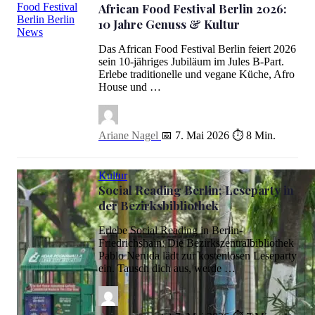
African Food Festival Berlin 2026:
10 Jahre Genuss & Kultur
African Food Festival Berlin 2026: 10 Jahre Genuss & Kultur
Das African Food Festival Berlin feiert 2026
sein 10-jähriges Jubiläum im Jules B-Part.
Erlebe traditionelle und vegane Küche, Afro
House und …
Ariane Nagel
📅 7. Mai 2026
⏱ 8 Min.
Kultur
Social Reading Berlin: Leseparty in
der Bezirksbibliothek
Erlebe Social Reading in Berlin-
Friedrichshain: Die Bezirkszentralbibliothek
Pablo Neruda lädt zur kostenlosen Leseparty
ein. Tausch dich aus, werde …