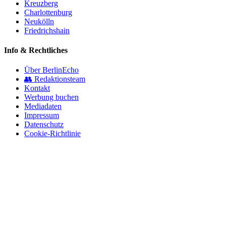
Kreuzberg
Charlottenburg
Neukölln
Friedrichshain
Info & Rechtliches
Über BerlinEcho
👥 Redaktionsteam
Kontakt
Werbung buchen
Mediadaten
Impressum
Datenschutz
Cookie-Richtlinie
© 2026 BerlinEcho · Maik Möhring Media
Impressum
Datenschutz
Kontakt
Über BerlinEcho