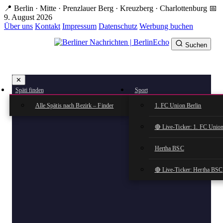
Zum
📍 Berlin · Mitte · Prenzlauer Berg · Kreuzberg · Charlottenburg
📅
Hauptinhalt
9. August 2026
springen
Über uns
Kontakt
Impressum
Datenschutz
Werbung buchen
Suchen
BerlinEcho – Zur Startseite
✕
rkte
Späti finden
Sport
n
Alle Spätis nach Bezirk – Finder
1. FC Union Berlin
🔴 Live-Ticker: 1. FC Union
Hertha BSC
🔴 Live-Ticker: Hertha BSC