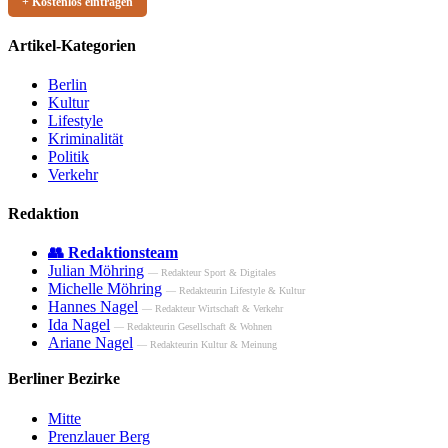
+ Kostenlos eintragen
Artikel-Kategorien
Berlin
Kultur
Lifestyle
Kriminalität
Politik
Verkehr
Redaktion
👥 Redaktionsteam
Julian Möhring
— Redakteur Sport & Digitales
Michelle Möhring
— Redakteurin Lifestyle & Kultur
Hannes Nagel
— Redakteur Wirtschaft & Verkehr
Ida Nagel
— Redakteurin Gesellschaft & Wohnen
Ariane Nagel
— Redakteurin Kultur & Meinung
Berliner Bezirke
Mitte
Prenzlauer Berg