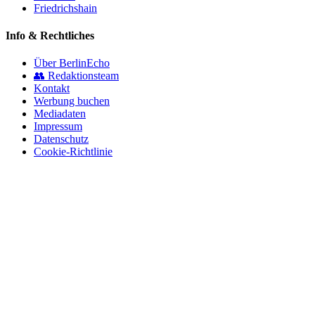
Friedrichshain
Info & Rechtliches
Über BerlinEcho
👥 Redaktionsteam
Kontakt
Werbung buchen
Mediadaten
Impressum
Datenschutz
Cookie-Richtlinie
© 2026 BerlinEcho · Maik Möhring Media
Impressum
Datenschutz
Kontakt
Über BerlinEcho