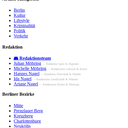
Berlin
Kultur
Lifestyle
Kriminalität
Politik
Verkehr
Redaktion
👥 Redaktionsteam
Julian Möhring
— Redakteur Sport & Digitales
Michelle Möhring
— Redakteurin Lifestyle & Kultur
Hannes Nagel
— Redakteur Wirtschaft & Verkehr
Ida Nagel
— Redakteurin Gesellschaft & Wohnen
Ariane Nagel
— Redakteurin Kultur & Meinung
Berliner Bezirke
Mitte
Prenzlauer Berg
Kreuzberg
Charlottenburg
Neukölln