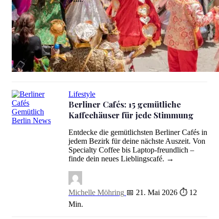
30 Jahre Karneval der Kulturen: 67 Gruppen am Pfingstsonntag
Lifestyle
Berliner Cafés: 15 gemütliche
Kaffeehäuser für jede Stimmung
Berliner Cafés: 15 gemütliche Kaffeehäuser für jede Stimmung
Entdecke die gemütlichsten Berliner Cafés in
jedem Bezirk für deine nächste Auszeit. Von
Specialty Coffee bis Laptop-freundlich –
finde dein neues Lieblingscafé. →
Michelle Möhring
📅 21. Mai 2026
⏱ 12
Min.