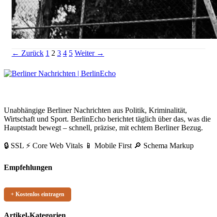
Basketball WM Frauen Berlin Tickets: Preise, Auslosung & Arene
Seitennummerierung
Link
Link
Link
Link
← Zurück
1
2
3
4
5
Weiter →
der
Beiträge
BerlinEcho – Zur Startseite
Unabhängige Berliner Nachrichten aus Politik, Kriminalität,
Wirtschaft und Sport. BerlinEcho berichtet täglich über das, was die
Hauptstadt bewegt – schnell, präzise, mit echtem Berliner Bezug.
🔒 SSL
⚡ Core Web Vitals
📱 Mobile First
🔎 Schema Markup
Empfehlungen
+ Kostenlos eintragen
Artikel-Kategorien