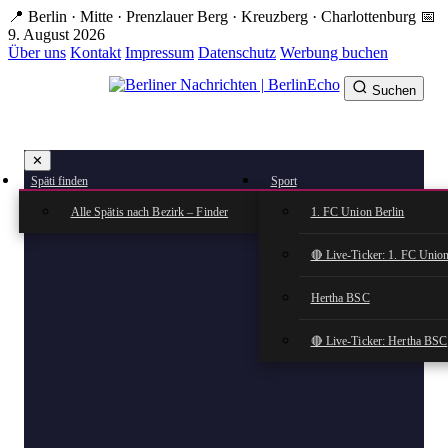
Zum
📍 Berlin · Mitte · Prenzlauer Berg · Kreuzberg · Charlottenburg
📅
Hauptinhalt
9. August 2026
springen
Über uns
Kontakt
Impressum
Datenschutz
Werbung buchen
Suchen
BerlinEcho – Zur Startseite
✕
rkte
Späti finden
Sport
n
Alle Spätis nach Bezirk – Finder
1. FC Union Berlin
🔴 Live-Ticker: 1. FC Union
Hertha BSC
🔴 Live-Ticker: Hertha BSC