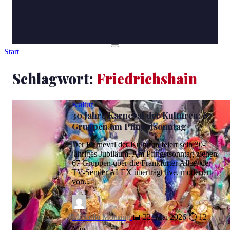
Start
Schlagwort:
Friedrichshain
Kultur
30 Jahre Karneval der Kulturen: 67
Gruppen am Pfingstsonntag
Der Karneval der Kulturen feiert sein 30-
jähriges Jubiläum. Am Pfingstsonntag ziehen
67 Gruppen über die Frankfurter Allee, der
TV-Sender ALEX überträgt live, moderiert
von…
Michelle Möhring
📅 22. Mai 2026
⏱ 12
Min.