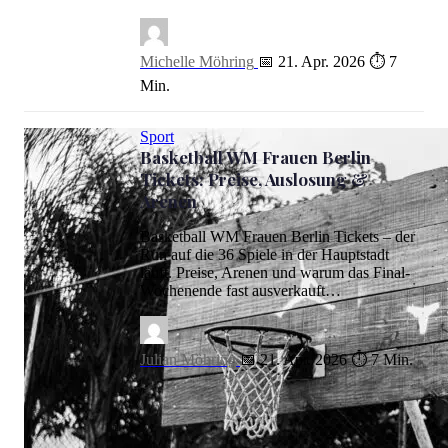
Michelle Möhring
📅 21. Apr. 2026
⏱ 7
Min.
Sport
Basketball WM Frauen Berlin
Tickets: Preise, Auslosung &
Arenen
Basketball WM Frauen Berlin Tickets – der
Run auf die 36 Spiele in der Hauptstadt
läuft. Preise, Arenen und warum das Final-
Wochenende fast ausverkauft…
Julian Möhring
📅 21. Apr. 2026
⏱ 7 Min.