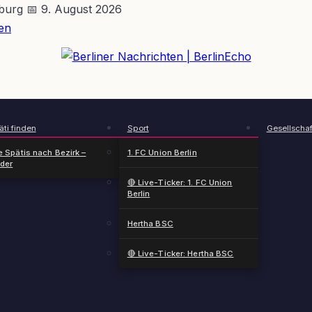
nburg
📅 9. August 2026
en
BerlinEcho – Zur Startseite
ti finden
Sport
Gesellschaf
e Spätis nach Bezirk –
1. FC Union Berlin
nder
🔴 Live-Ticker: 1. FC Union
Berlin
Hertha BSC
🔴 Live-Ticker: Hertha BSC