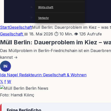
Wirtschaft
Verkehr
Start
Gesellschaft
Müll Berlin: Dauerproblem im Kiez – was
Gesellschaft
📅 18. Mai 2026
⏱ 10 Min.
👁 126 Aufrufe
Müll Berlin: Dauerproblem im Kiez – 
Das Müllproblem in Berlin-Friedrichshain ist ein Dauerbr
kannst →
IN
Ida Nagel
Redakteurin Gesellschaft & Wohnen
𝕏
f
W
Foto: Hamdi Kılınç
Folge BerlinEcho