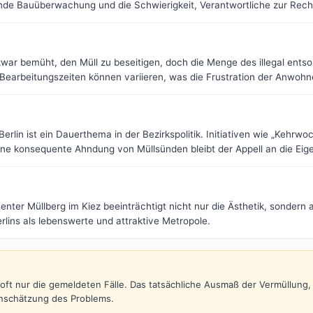
nde Bauüberwachung und die Schwierigkeit, Verantwortliche zur Rech
war bemüht, den Müll zu beseitigen, doch die Menge des illegal entsor
e Bearbeitungszeiten können variieren, was die Frustration der Anwohn
Berlin ist ein Dauerthema in der Bezirkspolitik. Initiativen wie „Kehrw
ohne konsequente Ahndung von Müllsünden bleibt der Appell an die Ei
enter Müllberg im Kiez beeinträchtigt nicht nur die Ästhetik, sondern
ins als lebenswerte und attraktive Metropole.
sen oft nur die gemeldeten Fälle. Das tatsächliche Ausmaß der Vermüllu
Einschätzung des Problems.