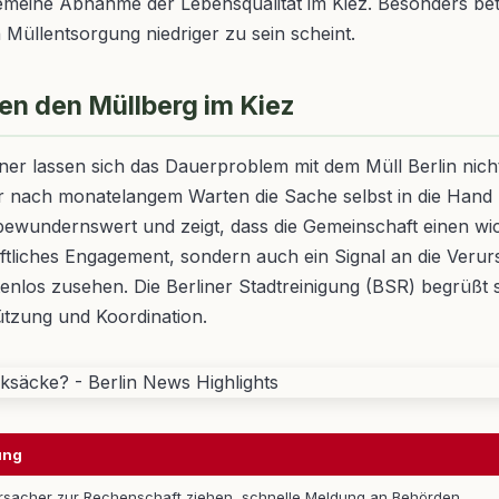
eine Abnahme der Lebensqualität im Kiez. Besonders betrof
Müllentsorgung niedriger zu sein scheint.
n den Müllberg im Kiez
er lassen sich das Dauerproblem mit dem Müll Berlin nicht lä
er nach monatelangem Warten die Sache selbst in die Hand
 bewundernswert und zeigt, dass die Gemeinschaft einen wic
ftliches Engagement, sondern auch ein Signal an die Verurs
nlos zusehen. Die Berliner Stadtreinigung (BSR) begrüßt sol
ützung und Koordination.
ung
rsacher zur Rechenschaft ziehen, schnelle Meldung an Behörden