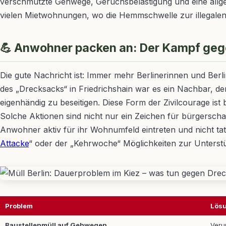
verschmutzte Gehwege, Geruchsbelästigung und eine allgem
vielen Mietwohnungen, wo die Hemmschwelle zur illegalen 
💪 Anwohner packen an: Der Kampf gege
Die gute Nachricht ist: Immer mehr Berlinerinnen und Berlin
des „Drecksacks“ in Friedrichshain war es ein Nachbar, d
eigenhändig zu beseitigen. Diese Form der Zivilcourage ist
Solche Aktionen sind nicht nur ein Zeichen für bürgerscha
Anwohner aktiv für ihr Wohnumfeld eintreten und nicht tate
Attacke
“ oder der „Kehrwoche“ Möglichkeiten zur Unterst
Problem
Lös
Baustellenmüll auf Gehwegen
Veru