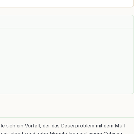
ete sich ein Vorfall, der das Dauerproblem mit dem Müll
zeichnet, stand rund zehn Monate lang auf einem Gehweg.