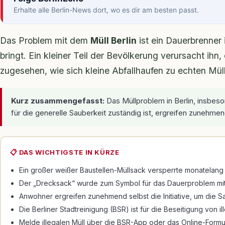
Erhalte alle Berlin-News dort, wo es dir am besten passt.
Das Problem mit dem
Müll Berlin
ist ein Dauerbrenner
bringt. Ein kleiner Teil der Bevölkerung verursacht ihn
zugesehen, wie sich kleine Abfallhaufen zu echten Mül
Kurz zusammengefasst:
Das Müllproblem in Berlin, insbes
für die generelle Sauberkeit zuständig ist, ergreifen zunehme
📋 DAS WICHTIGSTE IN KÜRZE
Ein großer weißer Baustellen-Müllsack versperrte monatelang 
Der „Drecksack“ wurde zum Symbol für das Dauerproblem mit i
Anwohner ergreifen zunehmend selbst die Initiative, um die Sa
Die Berliner Stadtreinigung (BSR) ist für die Beseitigung von il
Melde illegalen Müll über die BSR-App oder das Online-Formula