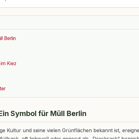
l Berlin
im Kiez
ter
Ein Symbol für Müll Berlin
ige Kultur und seine vielen Grünflächen bekannt ist, ereign
len-Müllsack, oft liebevoll oder genervt als „Drecksack“ be