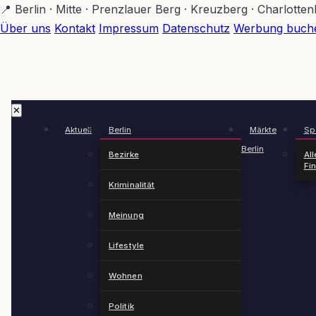
Zum
📍 Berlin · Mitte · Prenzlauer Berg · Kreuzberg · Charlotte
Hauptinhalt
Über uns
Kontakt
Impressum
Datenschutz
Werbung buch
springen
✕
Aktuell
Berlin
Märkte
Spä
Berlin
Bezirke
All
Fi
Kriminalität
Meinung
Lifestyle
Wohnen
Politik