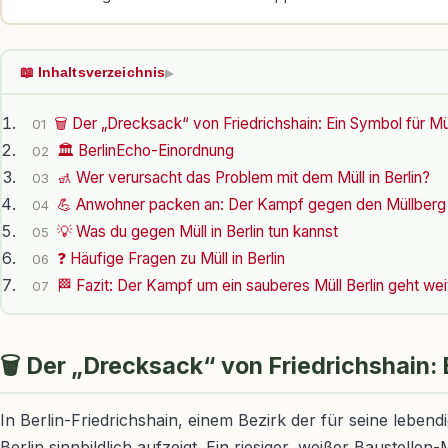
📖 Inhaltsverzeichnis
▶
🗑️ Der „Drecksack“ von Friedrichshain: Ein Symbol für Mül
01
🏛️ BerlinEcho-Einordnung
02
🚮 Wer verursacht das Problem mit dem Müll in Berlin?
03
💪 Anwohner packen an: Der Kampf gegen den Müllberg 
04
💡 Was du gegen Müll in Berlin tun kannst
05
❓ Häufige Fragen zu Müll in Berlin
06
🏁 Fazit: Der Kampf um ein sauberes Müll Berlin geht wei
07
🗑️ Der „Drecksack“ von Friedrichshain: 
In Berlin-Friedrichshain, einem Bezirk der für seine lebend
Berlin sinnbildlich aufzeigt. Ein riesiger, weißer Baustel