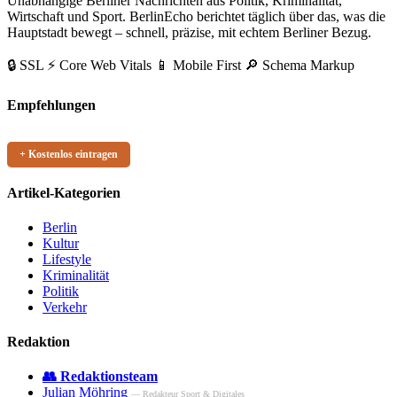
Unabhängige Berliner Nachrichten aus Politik, Kriminalität,
Wirtschaft und Sport. BerlinEcho berichtet täglich über das, was die
Hauptstadt bewegt – schnell, präzise, mit echtem Berliner Bezug.
🔒 SSL
⚡ Core Web Vitals
📱 Mobile First
🔎 Schema Markup
Empfehlungen
+ Kostenlos eintragen
Artikel-Kategorien
Berlin
Kultur
Lifestyle
Kriminalität
Politik
Verkehr
Redaktion
👥 Redaktionsteam
Julian Möhring
— Redakteur Sport & Digitales