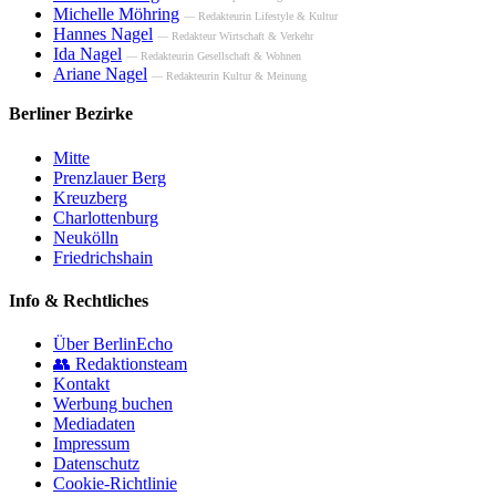
Michelle Möhring
— Redakteurin Lifestyle & Kultur
Hannes Nagel
— Redakteur Wirtschaft & Verkehr
Ida Nagel
— Redakteurin Gesellschaft & Wohnen
Ariane Nagel
— Redakteurin Kultur & Meinung
Berliner Bezirke
Mitte
Prenzlauer Berg
Kreuzberg
Charlottenburg
Neukölln
Friedrichshain
Info & Rechtliches
Über BerlinEcho
👥 Redaktionsteam
Kontakt
Werbung buchen
Mediadaten
Impressum
Datenschutz
Cookie-Richtlinie