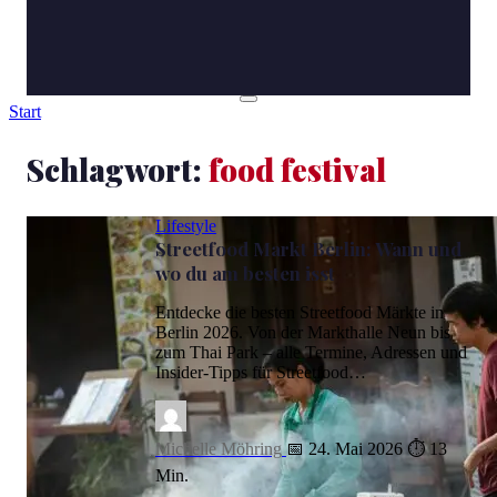
Start
Schlagwort:
food festival
Lifestyle
Streetfood Markt Berlin: Wann und
wo du am besten isst
Entdecke die besten Streetfood Märkte in
Berlin 2026. Von der Markthalle Neun bis
zum Thai Park – alle Termine, Adressen und
Insider-Tipps für Streetfood…
Michelle Möhring
📅 24. Mai 2026
⏱ 13
Min.