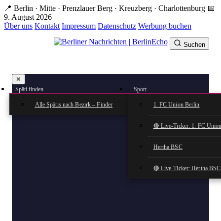
Zum
📍 Berlin · Mitte · Prenzlauer Berg · Kreuzberg · Charlottenburg
📅
Hauptinhalt
9. August 2026
springen
Über uns
Kontakt
Impressum
Datenschutz
Werbung buchen
Suchen
BerlinEcho – Zur Startseite
✕
rkte
Späti finden
Sport
n
Alle Spätis nach Bezirk – Finder
1. FC Union Berlin
🔴 Live-Ticker: 1. FC Union
Hertha BSC
🔴 Live-Ticker: Hertha BSC