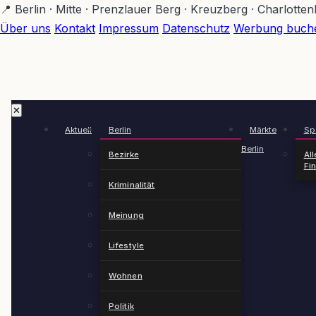
Zum
📍 Berlin · Mitte · Prenzlauer Berg · Kreuzberg · Charlotte
Hauptinhalt
Über uns
Kontakt
Impressum
Datenschutz
Werbung buch
springen
✕
Aktuell
Berlin
Märkte
Spä
Berlin
Bezirke
All
Fi
Kriminalität
Meinung
Lifestyle
Wohnen
Politik