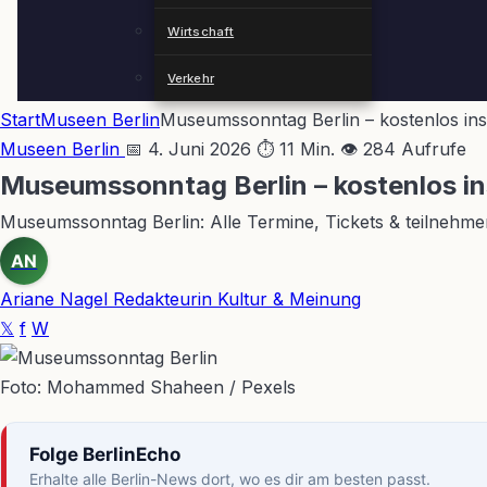
Wirtschaft
Verkehr
Start
Museen Berlin
Museumssonntag Berlin – kostenlos i
Museen Berlin
📅 4. Juni 2026
⏱ 11 Min.
👁 284 Aufrufe
Museumssonntag Berlin – kostenlos 
Museumssonntag Berlin: Alle Termine, Tickets & teilnehme
AN
Ariane Nagel
Redakteurin Kultur & Meinung
𝕏
f
W
Foto: Mohammed Shaheen / Pexels
Folge BerlinEcho
Erhalte alle Berlin-News dort, wo es dir am besten passt.