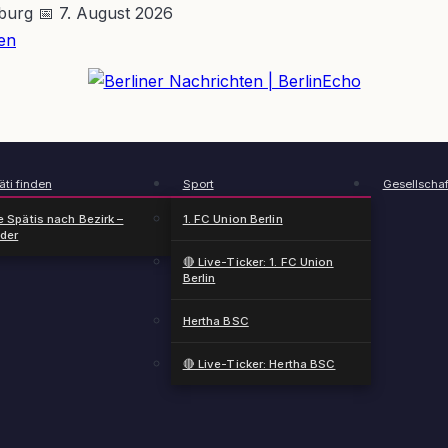
nburg
📅 7. August 2026
en
BerlinEcho – Zur Startseite
ti finden
Sport
Gesellschaf
e Spätis nach Bezirk –
1. FC Union Berlin
nder
🔴 Live-Ticker: 1. FC Union
Berlin
Hertha BSC
🔴 Live-Ticker: Hertha BSC