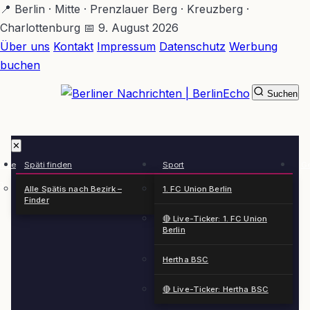
Zum
📍 Berlin · Mitte · Prenzlauer Berg · Kreuzberg ·
Hauptinhalt
Charlottenburg
📅 9. August 2026
springen
Über uns
Kontakt
Impressum
Datenschutz
Werbung
buchen
Suchen
BerlinEcho – Zur Startseite
✕
rkte
Späti finden
Sport
Ge
n
Alle Spätis nach Bezirk –
1. FC Union Berlin
Finder
🔴 Live-Ticker: 1. FC Union
Berlin
Hertha BSC
🔴 Live-Ticker: Hertha BSC