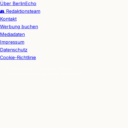
Über BerlinEcho
👥 Redaktionsteam
Kontakt
Werbung buchen
Mediadaten
Impressum
Datenschutz
Cookie-Richtlinie
© 2026 BerlinEcho · Maik Möhring Media
Impressum
Datenschutz
Kontakt
Über BerlinEcho