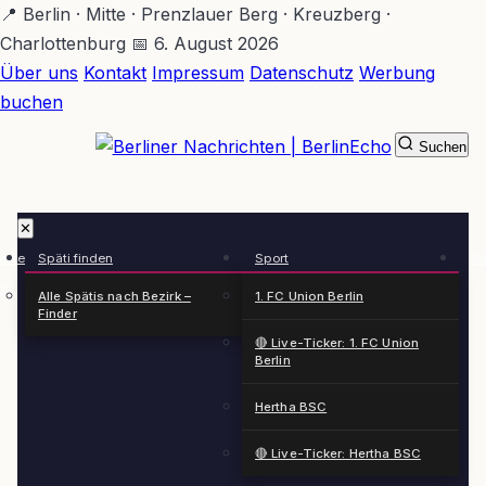
Zum
📍 Berlin · Mitte · Prenzlauer Berg · Kreuzberg ·
Hauptinhalt
Charlottenburg
📅 6. August 2026
springen
Über uns
Kontakt
Impressum
Datenschutz
Werbung
buchen
Suchen
BerlinEcho – Zur Startseite
✕
rkte
Späti finden
Sport
Ge
n
Alle Spätis nach Bezirk –
1. FC Union Berlin
Finder
🔴 Live-Ticker: 1. FC Union
Berlin
Hertha BSC
🔴 Live-Ticker: Hertha BSC