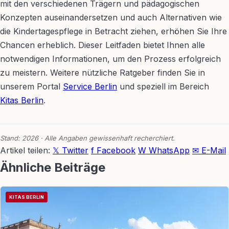
mit den verschiedenen Trägern und pädagogischen
Konzepten auseinandersetzen und auch Alternativen wie
die Kindertagespflege in Betracht ziehen, erhöhen Sie Ihre
Chancen erheblich. Dieser Leitfaden bietet Ihnen alle
notwendigen Informationen, um den Prozess erfolgreich
zu meistern. Weitere nützliche Ratgeber finden Sie in
unserem Portal
Service Berlin
und speziell im Bereich
Kitas Berlin
.
Stand: 2026 · Alle Angaben gewissenhaft recherchiert.
Artikel teilen:
𝕏 Twitter
f Facebook
W WhatsApp
✉ E-Mail
Ähnliche Beiträge
KITAS BERLIN