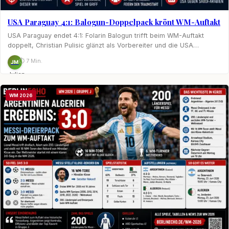
USA Paraguay 4:1: Balogun-Doppelpack krönt WM-Auftakt
USA Paraguay endet 4:1: Folarin Balogun trifft beim WM-Auftakt
doppelt, Christian Pulisic glänzt als Vorbereiter und die USA…
⏱ 7 Min.
JM
Julian
Möhring
WM 2026