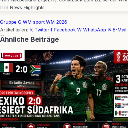
Gruppe G WM
sport
WM 2026
Artikel teilen:
𝕏 Twitter
f Facebook
W WhatsApp
✉ E-Mail
Ähnliche Beiträge
WM 2026