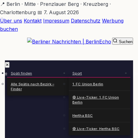
Zum
📍 Berlin · Mitte · Prenzlauer Berg · Kreuzberg ·
Hauptinhalt
Charlottenburg
📅 7. August 2026
springen
Über uns
Kontakt
Impressum
Datenschutz
Werbung
buchen
Suchen
BerlinEcho – Zur Startseite
✕
rkte
Späti finden
Sport
Ge
n
Alle Spätis nach Bezirk –
1. FC Union Berlin
Finder
🔴 Live-Ticker: 1. FC Union
Berlin
Hertha BSC
🔴 Live-Ticker: Hertha BSC