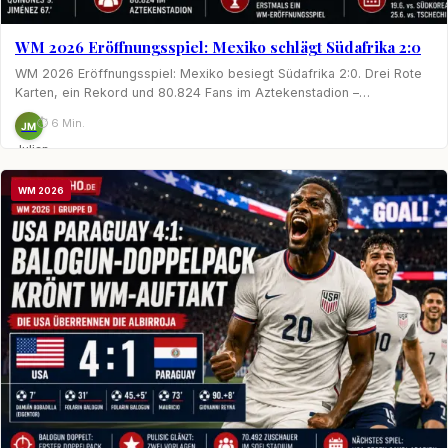
WM 2026 Eröffnungsspiel: Mexiko schlägt Südafrika 2:0
WM 2026 Eröffnungsspiel: Mexiko besiegt Südafrika 2:0. Drei Rote
Karten, ein Rekord und 80.824 Fans im Aztekenstadion –…
⏱ 6 Min.
JM
Julian
Möhring
WM 2026