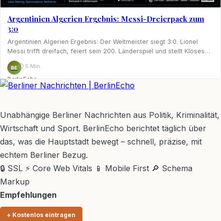
Argentinien Algerien Ergebnis: Messi-Dreierpack zum
3:0
Argentinien Algerien Ergebnis: Der Weltmeister siegt 3:0. Lionel
Messi trifft dreifach, feiert sein 200. Länderspiel und stellt Kloses…
⏱ 5 Min.
BE
BerlinEcho
BerlinEcho – Zur Startseite
Unabhängige Berliner Nachrichten aus Politik, Kriminalität,
Wirtschaft und Sport. BerlinEcho berichtet täglich über
das, was die Hauptstadt bewegt – schnell, präzise, mit
echtem Berliner Bezug.
🔒 SSL
⚡ Core Web Vitals
📱 Mobile First
🔎 Schema
Markup
Empfehlungen
+ Kostenlos eintragen