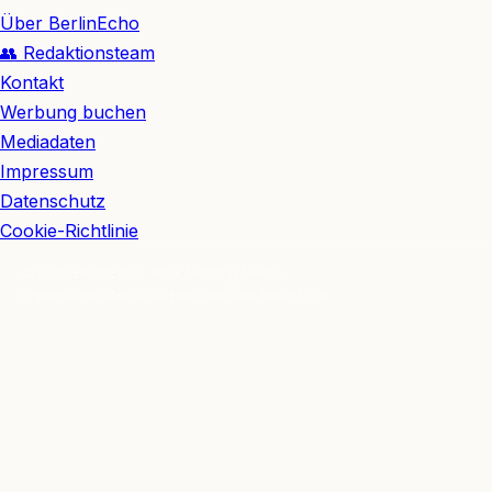
Über BerlinEcho
👥 Redaktionsteam
Kontakt
Werbung buchen
Mediadaten
Impressum
Datenschutz
Cookie-Richtlinie
© 2026 BerlinEcho · Maik Möhring Media
Impressum
Datenschutz
Kontakt
Über BerlinEcho