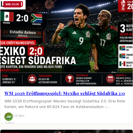
WM 2026
WM 2026 Eröffnungsspiel: Mexiko schlägt Südafrika 2:0
WM 2026 Eröffnungsspiel: Mexiko besiegt Südafrika 2:0. Drei Rote
Karten, ein Rekord und 80.824 Fans im Aztekenstadion –…
⏱ 6 Min.
JM
Julian
Möhring