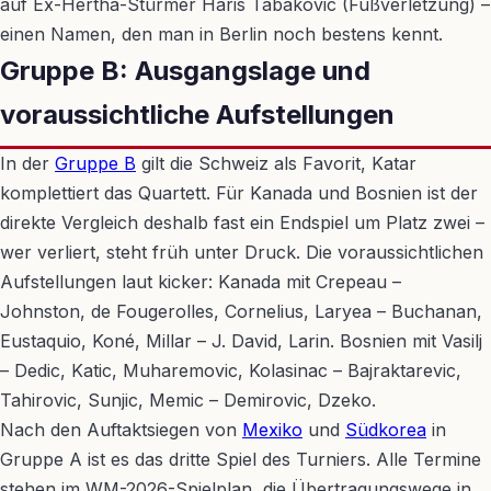
auf Ex-Hertha-Stürmer Haris Tabakovic (Fußverletzung) –
einen Namen, den man in Berlin noch bestens kennt.
Gruppe B: Ausgangslage und
voraussichtliche Aufstellungen
In der
Gruppe B
gilt die Schweiz als Favorit, Katar
komplettiert das Quartett. Für Kanada und Bosnien ist der
direkte Vergleich deshalb fast ein Endspiel um Platz zwei –
wer verliert, steht früh unter Druck. Die voraussichtlichen
Aufstellungen laut kicker: Kanada mit Crepeau –
Johnston, de Fougerolles, Cornelius, Laryea – Buchanan,
Eustaquio, Koné, Millar – J. David, Larin. Bosnien mit Vasilj
– Dedic, Katic, Muharemovic, Kolasinac – Bajraktarevic,
Tahirovic, Sunjic, Memic – Demirovic, Dzeko.
Nach den Auftaktsiegen von
Mexiko
und
Südkorea
in
Gruppe A ist es das dritte Spiel des Turniers. Alle Termine
stehen im WM-2026-Spielplan, die Übertragungswege in