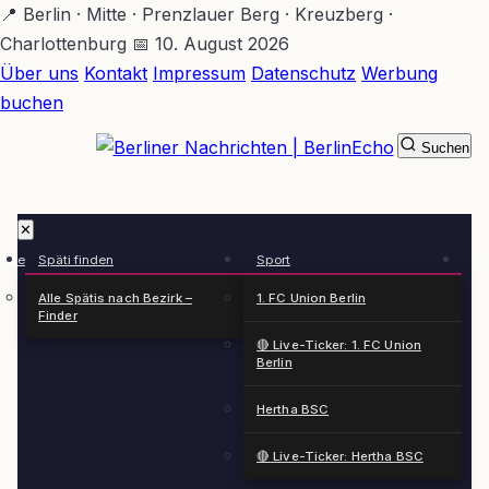
Zum
📍 Berlin · Mitte · Prenzlauer Berg · Kreuzberg ·
Hauptinhalt
Charlottenburg
📅 10. August 2026
springen
Über uns
Kontakt
Impressum
Datenschutz
Werbung
buchen
Suchen
BerlinEcho – Zur Startseite
✕
rkte
Späti finden
Sport
Ge
n
Alle Spätis nach Bezirk –
1. FC Union Berlin
Finder
🔴 Live-Ticker: 1. FC Union
Berlin
Hertha BSC
🔴 Live-Ticker: Hertha BSC