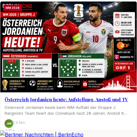
Möhring
WM 2026
Österreich Jordanien heute: Aufstellung, Anstoß und TV
Österreich Jordanien heute beim WM-Auftakt der Gruppe J:
Rangnicks Team feiert das Comeback nach 28 Jahren. Anstoß 6…
⏱ 6 Min.
JM
Julian
Möhring