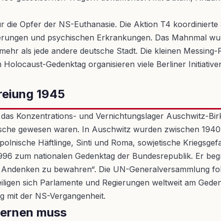
r die Opfer der NS-Euthanasie. Die Aktion T4 koordiniert
rungen und psychischen Erkrankungen. Das Mahnmal wur
n mehr als jede andere deutsche Stadt. Die kleinen Messing-
Holocaust-Gedenktag organisieren viele Berliner Initiative
reiung 1945
as Konzentrations- und Vernichtungslager Auschwitz-Birke
sche gewesen waren. In Auschwitz wurden zwischen 1940 
olnische Häftlinge, Sinti und Roma, sowjetische Kriegsg
996 zum nationalen Gedenktag der Bundesrepublik. Er beg
s Andenken zu bewahren“. Die UN-Generalversammlung folg
eiligen sich Parlamente und Regierungen weltweit am Geden
g mit der NS-Vergangenheit.
 lernen muss