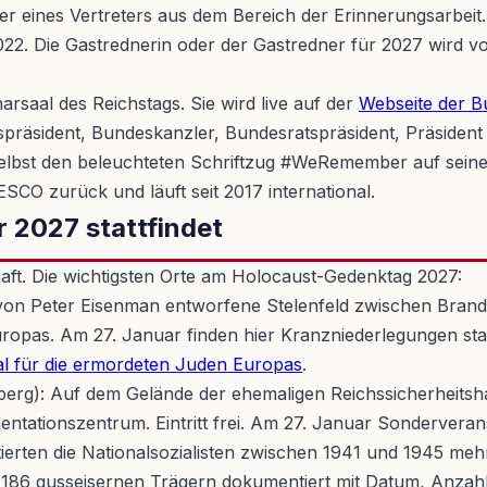
der eines Vertreters aus dem Bereich der Erinnerungsarbe
. Die Gastrednerin oder der Gastredner für 2027 wird vom
arsaal des Reichstags. Sie wird live auf der
Webseite der B
räsident, Bundeskanzler, Bundesratspräsident, Präsident d
bst den beleuchteten Schriftzug #WeRemember auf seine Au
SCO zurück und läuft seit 2017 international.
 2027 stattfindet
aft. Die wichtigsten Orte am Holocaust-Gedenktag 2027:
s von Peter Eisenman entworfene Stelenfeld zwischen Bra
opas. Am 27. Januar finden hier Kranzniederlegungen statt,
al für die ermordeten Juden Europas
.
berg): Auf dem Gelände der ehemaligen Reichssicherheitsh
entationszentrum. Eintritt frei. Am 27. Januar Sonderver
erten die Nationalsozialisten zwischen 1941 und 1945 meh
86 gusseisernen Trägern dokumentiert mit Datum, Anzahl un