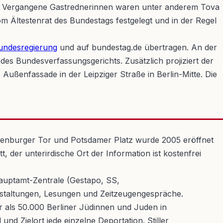
it. Vergangene Gastrednerinnen waren unter anderem Tova
 Ältestenrat des Bundestags festgelegt und in der Regel
undesregierung
und auf bundestag.de übertragen. An der
es Bundesverfassungsgerichts. Zusätzlich projiziert der
ßenfassade in der Leipziger Straße in Berlin-Mitte. Die
ndenburger Tor und Potsdamer Platz wurde 2005 eröffnet
 der unterirdische Ort der Information ist kostenfrei
auptamt-Zentrale (Gestapo, SS,
anstaltungen, Lesungen und Zeitzeugengespräche.
r als 50.000 Berliner Jüdinnen und Juden in
d Zielort jede einzelne Deportation. Stiller