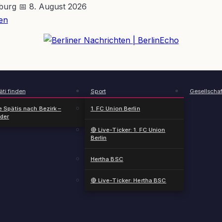
nburg
📅 8. August 2026
en
BerlinEcho – Zur Startseite
ti finden
Sport
Gesellschaf
e Spätis nach Bezirk –
1. FC Union Berlin
nder
🔴 Live-Ticker: 1. FC Union
Berlin
Hertha BSC
🔴 Live-Ticker: Hertha BSC