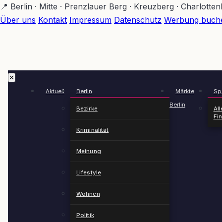
Zum
📍 Berlin · Mitte · Prenzlauer Berg · Kreuzberg · Charlotte
Hauptinhalt
Über uns
Kontakt
Impressum
Datenschutz
Werbung buch
springen
✕
Aktuell
Berlin
Märkte
Spä
Berlin
Bezirke
All
Fi
Kriminalität
Meinung
Lifestyle
Wohnen
Politik