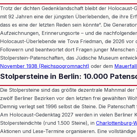
Trotz der dichten Gedenklandschaft bleibt der Holocaust-
mit 92 Jahren eine der jüngsten Überlebenden, die ihre 
dass es eine der letzten Reden sein könnte“. Die Generati
Aufzeichnungen, Erinnerungsorte – und die nachfolgende
Holocaust-Überlebende wie Tova Friedman, die 2026 vor d
Followern und beantwortet dort Fragen junger Menschen zu
Stolperstein-Patenschaften, das Jüdische Museum entwickel
November 1938 (Reichspogromnacht)
oder dem
Mauerfal
Stolpersteine in Berlin: 10.000 Paten
Die Stolpersteine sind das größte dezentrale Mahnmal der W
zwölf Berliner Bezirken vor den letzten frei gewählten W
Demnig verlegt seit 1996 selbst die Steine. Die Patenschaft fü
Am Holocaust-Gedenktag 2027 werden in vielen Berliner Ki
Stolpersteindichte (rund 1.500 Steine), in
Charlottenburg-W
Aktionen und Lese-Termine organisieren. Eine vollständige