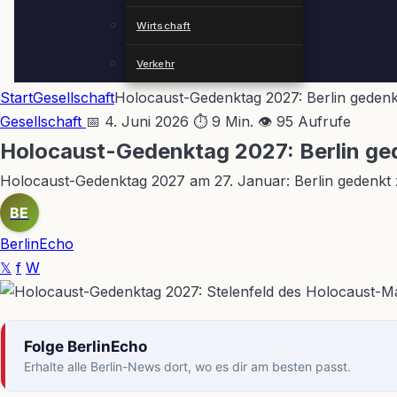
Wirtschaft
Verkehr
Start
Gesellschaft
Holocaust-Gedenktag 2027: Berlin gedenk
Gesellschaft
📅 4. Juni 2026
⏱ 9 Min.
👁 95 Aufrufe
Holocaust-Gedenktag 2027: Berlin ge
Holocaust-Gedenktag 2027 am 27. Januar: Berlin gedenkt
BE
BerlinEcho
𝕏
f
W
Folge BerlinEcho
Erhalte alle Berlin-News dort, wo es dir am besten passt.