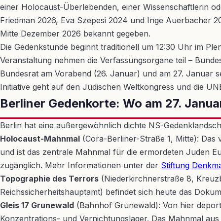
einer Holocaust-Überlebenden, einer Wissenschaftlerin o
Friedman 2026, Eva Szepesi 2024 und Inge Auerbacher 2022
Mitte Dezember 2026 bekannt gegeben.
Die Gedenkstunde beginnt traditionell um 12:30 Uhr im Plen
Veranstaltung nehmen die Verfassungsorgane teil – Bundesp
Bundesrat am Vorabend (26. Januar) und am 27. Januar sel
Initiative geht auf den Jüdischen Weltkongress und die UNE
Berliner Gedenkorte: Wo am 27. Januar
Berlin hat eine außergewöhnlich dichte NS-Gedenklandsch
Holocaust-Mahnmal
(Cora-Berliner-Straße 1, Mitte): Da
und ist das zentrale Mahnmal für die ermordeten Juden Eur
zugänglich. Mehr Informationen unter der
Stiftung Denkm
Topographie des Terrors
(Niederkirchnerstraße 8, Kreuz
Reichssicherheitshauptamt) befindet sich heute das Dokum
Gleis 17 Grunewald
(Bahnhof Grunewald): Von hier deporti
Konzentrations- und Vernichtungslager. Das Mahnmal aus 1