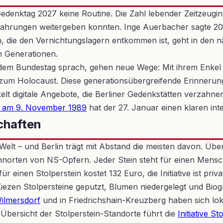
Gedenktag 2027 keine Routine. Die Zahl lebender Zeitzeugi
Erfahrungen weitergeben konnten. Inge Auerbacher sagte 2
on, die den Vernichtungslagern entkommen ist, geht in den 
n Generationen.
em Bundestag sprach, gehen neue Wege: Mit ihrem Enkel be
m Holocaust. Diese generationsübergreifende Erinnerungsar
t digitale Angebote, die Berliner Gedenkstätten verzahnen
l am 9. November 1989
hat der 27. Januar einen klaren int
schaften
elt – und Berlin trägt mit Abstand die meisten davon. Über
ohnorten von NS-Opfern. Jeder Stein steht für einen Mensc
r einen Stolperstein kostet 132 Euro, die Initiative ist privat
ezen Stolpersteine geputzt, Blumen niedergelegt und Biog
ilmersdorf
und in Friedrichshain-Kreuzberg haben sich lokal
 Übersicht der Stolperstein-Standorte führt die
Initiative St