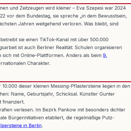
nnen und Zeitzeugen wird kleiner – Eva Szepesi war 2024
022 vor dem Bundestag, sie spreche „in dem Bewusstsein,
nächsten Jahren weitgehend verloren. Was bleibt, sind
treibt sie einen TikTok-Kanal mit über 500.000
beit ist auch Berliner Realität: Schulen organisieren
 sich mit Online-Plattformen. Anders als beim
9.
ernationalen Charakter.
 10.000 dieser kleinen Messing-Pflastersteine liegen in den
hen: Name, Geburtsjahr, Schicksal. Künstler Gunter
 finanziert.
rafien verlesen. Im Bezirk Pankow mit besonders dichter
e Bürgerinitiativen etabliert, die regelmäßige Putz-
olpersteine in Berlin
.