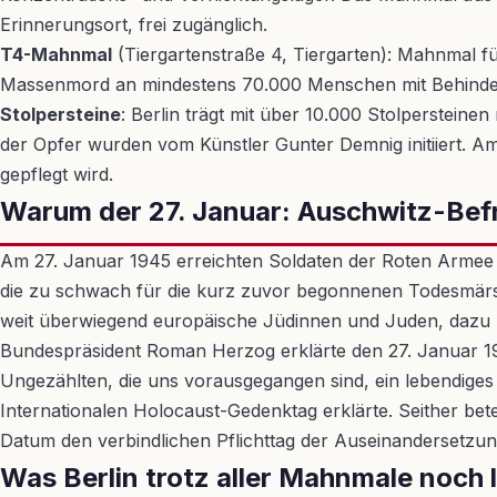
Erinnerungsort, frei zugänglich.
T4-Mahnmal
(Tiergartenstraße 4, Tiergarten): Mahnmal fü
Massenmord an mindestens 70.000 Menschen mit Behinde
Stolpersteine
: Berlin trägt mit über 10.000 Stolpersteine
der Opfer wurden vom Künstler Gunter Demnig initiiert. Am 
gepflegt wird.
Warum der 27. Januar: Auschwitz-Bef
Am 27. Januar 1945 erreichten Soldaten der Roten Armee d
die zu schwach für die kurz zuvor begonnenen Todesmär
weit überwiegend europäische Jüdinnen und Juden, dazu p
Bundespräsident Roman Herzog erklärte den 27. Januar 1
Ungezählten, die uns vorausgegangen sind, ein lebendige
Internationalen Holocaust-Gedenktag erklärte. Seither bet
Datum den verbindlichen Pflichttag der Auseinandersetzun
Was Berlin trotz aller Mahnmale noch