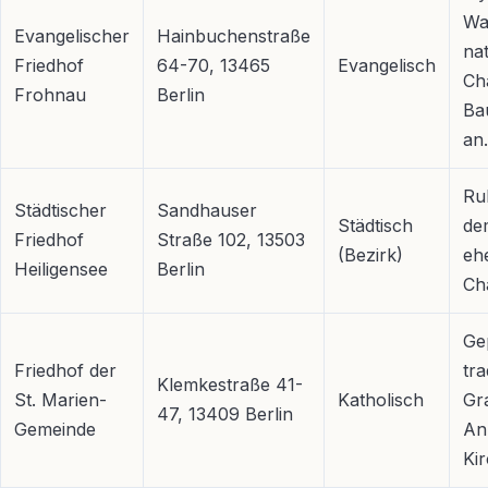
Wa
Evangelischer
Hainbuchenstraße
na
Friedhof
64-70, 13465
Evangelisch
Cha
Frohnau
Berlin
Ba
an.
Ru
Städtischer
Sandhauser
Städtisch
de
Friedhof
Straße 102, 13503
(Bezirk)
ehe
Heiligensee
Berlin
Ch
Ge
Friedhof der
tra
Klemkestraße 41-
St. Marien-
Katholisch
Gr
47, 13409 Berlin
Gemeinde
An
Ki