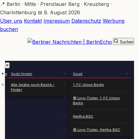
Zum
📍 Berlin · Mitte · Prenzlauer Berg · Kreuzberg ·
Hauptinhalt
Charlottenburg
📅 8. August 2026
springen
Über uns
Kontakt
Impressum
Datenschutz
Werbung
buchen
Suchen
BerlinEcho – Zur Startseite
✕
rkte
Späti finden
Sport
Ge
n
Alle Spätis nach Bezirk –
1. FC Union Berlin
Finder
🔴 Live-Ticker: 1. FC Union
Berlin
Hertha BSC
🔴 Live-Ticker: Hertha BSC