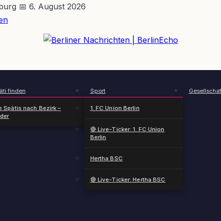
nburg
📅 6. August 2026
en
BerlinEcho – Zur Startseite
ti finden
Sport
Gesellschaf
e Spätis nach Bezirk –
1. FC Union Berlin
nder
🔴 Live-Ticker: 1. FC Union
Berlin
Hertha BSC
🔴 Live-Ticker: Hertha BSC