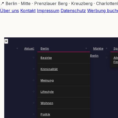
Zum
📍 Berlin · Mitte · Prenzlauer Berg · Kreuzberg · Charlotte
Hauptinhalt
Über uns
Kontakt
Impressum
Datenschutz
Werbung buch
springen
✕
Aktuell
Berlin
Märkte
Spä
Berlin
Bezirke
All
Fi
Kriminalität
Meinung
Lifestyle
Wohnen
Politik