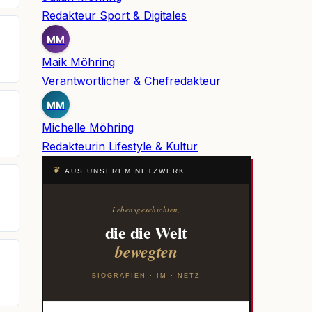
Redakteur Sport & Digitales
MM
Maik Möhring
Verantwortlicher & Chefredakteur
MM
Michelle Möhring
Redakteurin Lifestyle & Kultur
❦
AUS UNSEREM NETZWERK
Lebensgeschichten,
die die Welt
bewegten
BIOGRAFIEN · IM · NETZ