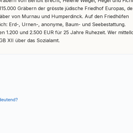
Gräbern von Bertolt Brecht, Helene Weigel, Hegel und Ficht
115.000 Gräbern der grösste jüdische Friedhof Europas, de
räber von Murnau und Humperdinck. Auf den Friedhöfen
glich: Erd-, Urnen-, anonyme, Baum- und Seebestattung.
n 1.200 und 2.500 EUR für 25 Jahre Ruhezeit. Wer mittell
GB XII über das Sozialamt.
edeutend?