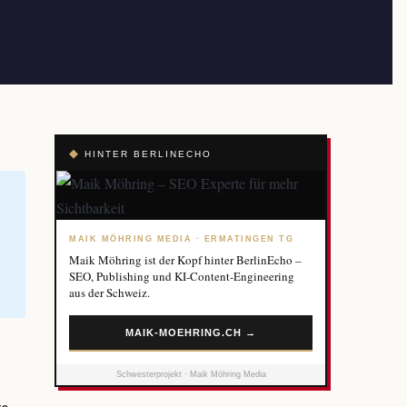
◆
HINTER BERLINECHO
MAIK MÖHRING MEDIA · ERMATINGEN TG
Maik Möhring ist der Kopf hinter BerlinEcho –
SEO, Publishing und KI-Content-Engineering
aus der Schweiz.
MAIK-MOEHRING.CH →
Schwesterprojekt · Maik Möhring Media