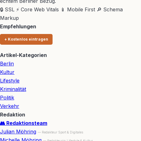
echtem Berliner Bezug.
🔒 SSL
⚡ Core Web Vitals
📱 Mobile First
🔎 Schema
Markup
Empfehlungen
+ Kostenlos eintragen
Artikel-Kategorien
Berlin
Kultur
Lifestyle
Kriminalität
Politik
Verkehr
Redaktion
👥 Redaktionsteam
Julian Möhring
— Redakteur Sport & Digitales
Michelle Möhring
— Redakteurin Lifestyle & Kultur