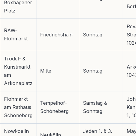
Boxhagener
Berl
Platz
Rev
RAW-
Friedrichshain
Sonntag
Str
Flohmarkt
102
Trödel- &
Kunstmarkt
Ark
Mitte
Sonntag
am
104
Arkonaplatz
Flohmarkt
Joh
Tempelhof-
Samstag &
am Rathaus
Ken
Schöneberg
Sonntag
Schöneberg
1, 1
Nowkoelln
Jeden 1. & 3.
May
Neukölln