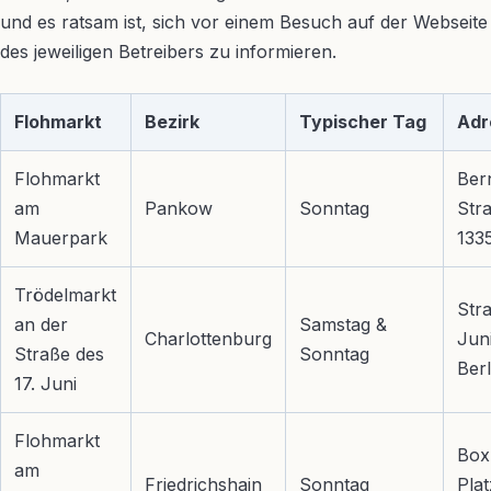
und es ratsam ist, sich vor einem Besuch auf der Webseite
des jeweiligen Betreibers zu informieren.
Flohmarkt
Bezirk
Typischer Tag
Adr
Flohmarkt
Ber
am
Pankow
Sonntag
Str
Mauerpark
1335
Trödelmarkt
Stra
an der
Samstag &
Charlottenburg
Jun
Straße des
Sonntag
Berl
17. Juni
Flohmarkt
Box
am
Friedrichshain
Sonntag
Pla