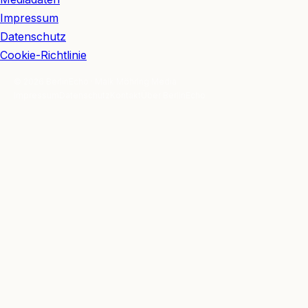
Impressum
Datenschutz
Cookie-Richtlinie
© 2026 BerlinEcho · Maik Möhring Media
Impressum
Datenschutz
Kontakt
Über BerlinEcho