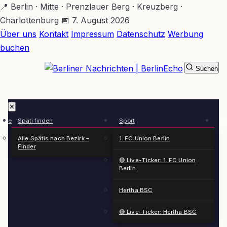
Zum
📍 Berlin · Mitte · Prenzlauer Berg · Kreuzberg ·
Hauptinhalt
Charlottenburg
📅 7. August 2026
springen
Über uns
Kontakt
Impressum
Datenschutz
Werbung
buchen
Suchen
BerlinEcho – Zur Startseite
✕
rkte
Späti finden
Sport
Ge
n
Alle Spätis nach Bezirk –
1. FC Union Berlin
Finder
🔴 Live-Ticker: 1. FC Union
Berlin
Hertha BSC
🔴 Live-Ticker: Hertha BSC