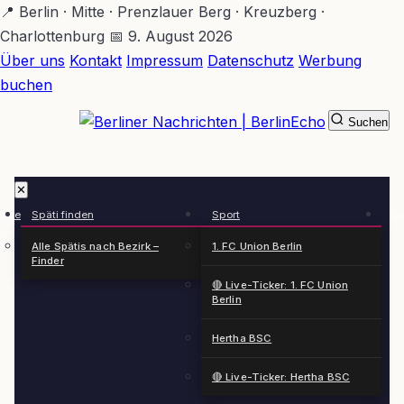
Zum
📍 Berlin · Mitte · Prenzlauer Berg · Kreuzberg ·
Hauptinhalt
Charlottenburg
📅 9. August 2026
springen
Über uns
Kontakt
Impressum
Datenschutz
Werbung
buchen
Suchen
BerlinEcho – Zur Startseite
✕
rkte
Späti finden
Sport
Ge
n
Alle Spätis nach Bezirk –
1. FC Union Berlin
Finder
🔴 Live-Ticker: 1. FC Union
Berlin
Hertha BSC
🔴 Live-Ticker: Hertha BSC