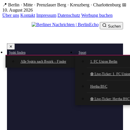
Zum
📍 Berlin · Mitte · Prenzlauer Berg · Kreuzberg · Charlottenburg
📅
Hauptinhalt
10. August 2026
springen
Über uns
Kontakt
Impressum
Datenschutz
Werbung buchen
Suchen
BerlinEcho – Zur Startseite
✕
rkte
Späti finden
Sport
n
Alle Spätis nach Bezirk – Finder
1. FC Union Berlin
🔴 Live-Ticker: 1. FC Union
Hertha BSC
🔴 Live-Ticker: Hertha BSC