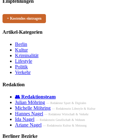
Empfehlungen
+ Kostenlos eintragen
Artikel-Kategorien
Berlin
Kultur
Kriminalität
Lifestyle
Politik
Verkehr
Redaktion
👥 Redaktionsteam
Julian Möhring
— Redakteur Sport & Digitales
Michelle Möhring
— Redakteurin Lifestyle & Kultur
Hannes Nagel
— Redakteur Wirtschaft & Verkehr
Ida Nagel
— Redakteurin Gesellschaft & Wohnen
Ariane Nagel
— Redakteurin Kultur & Meinung
Berliner Bezirke