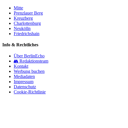
Mitte
Prenzlauer Berg
Kreuzberg
Charlottenburg
Neukölln
Friedrichshain
Info & Rechtliches
Über BerlinEcho
👥 Redaktionsteam
Kontakt
Werbung buchen
Mediadaten
Impressum
Datenschutz
Cookie-Richtlinie
© 2026 BerlinEcho · Maik Möhring Media
Impressum
Datenschutz
Kontakt
Über BerlinEcho