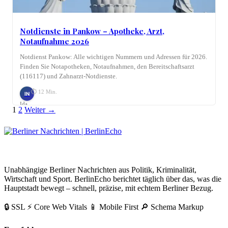
Notdienste in Pankow – Apotheke, Arzt,
Notaufnahme 2026
Notdienst Pankow: Alle wichtigen Nummern und Adressen für 2026.
Finden Sie Notapotheken, Notaufnahmen, den Bereitschaftsarzt
(116117) und Zahnarzt-Notdienste.
⏱ 12 Min.
IN
Ida
Seitennummerierung
Link
1
2
Weiter →
Nagel
der
Beiträge
BerlinEcho – Zur Startseite
Unabhängige Berliner Nachrichten aus Politik, Kriminalität,
Wirtschaft und Sport. BerlinEcho berichtet täglich über das, was die
Hauptstadt bewegt – schnell, präzise, mit echtem Berliner Bezug.
🔒 SSL
⚡ Core Web Vitals
📱 Mobile First
🔎 Schema Markup