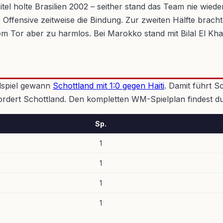
itel holte Brasilien 2002 – seither stand das Team nie wied
ffensive zeitweise die Bindung. Zur zweiten Hälfte bracht
dem Tor aber zu harmlos. Bei Marokko stand mit Bilal El Kh
elspiel gewann
Schottland mit 1:0 gegen Haiti
. Damit führt S
 fordert Schottland. Den kompletten WM-Spielplan findest du
Sp.
1
1
1
1