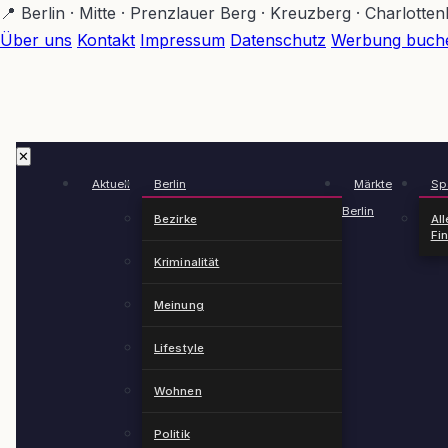
Zum
📍 Berlin · Mitte · Prenzlauer Berg · Kreuzberg · Charlotte
Hauptinhalt
Über uns
Kontakt
Impressum
Datenschutz
Werbung buch
springen
✕
Aktuell
Berlin
Märkte
Spä
Berlin
Bezirke
All
Fi
Kriminalität
Meinung
Lifestyle
Wohnen
Politik