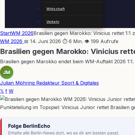
Wirtschaft
Verkehr
Start
WM 2026
Brasilien gegen Marokko: Vinicius rettet 1:
WM 2026
📅 14. Juni 2026
⏱ 6 Min.
👁 199 Aufrufe
Brasilien gegen Marokko: Vinicius ret
Brasilien gegen Marokko endet beim WM-Auftakt 2026 1:1. Sa
JM
Julian Möhring
Redakteur Sport & Digitales
𝕏
f
W
Punkteteilung im Topspiel: Vinicius Junior rettet Brasilien 
Folge BerlinEcho
Erhalte alle Berlin-News dort, wo es dir am besten passt.