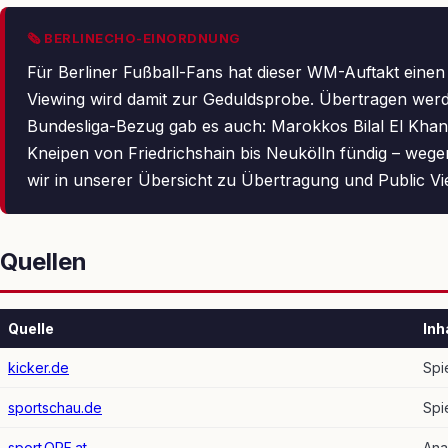
🗞 BERLINECHO-EINORDNUNG
Für Berliner Fußball-Fans hat dieser WM-Auftakt einen 
Viewing wird damit zur Geduldsprobe. Übertragen werd
Bundesliga-Bezug gab es auch: Marokkos Bilal El Khanno
Kneipen von Friedrichshain bis Neukölln fündig – wege
wir in unserer Übersicht zu Übertragung und Public Vi
Quellen
Quelle
Inh
kicker.de
Spi
sportschau.de
Spi
sport.ORF.at
Ana