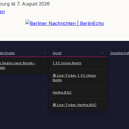
nburg
📅 7. August 2026
en
BerlinEcho – Zur Startseite
ti finden
Sport
Gesellschaf
e Spätis nach Bezirk –
1. FC Union Berlin
nder
🔴 Live-Ticker: 1. FC Union
Berlin
Hertha BSC
🔴 Live-Ticker: Hertha BSC