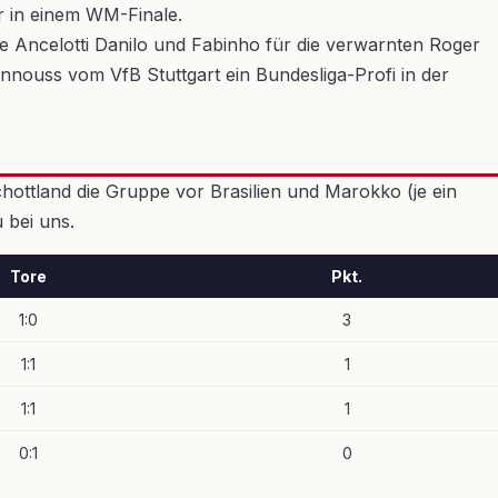
er in einem WM-Finale.
e Ancelotti Danilo und Fabinho für die verwarnten Roger
annouss vom VfB Stuttgart ein Bundesliga-Profi in der
chottland die Gruppe vor Brasilien und Marokko (je ein
 bei uns.
Tore
Pkt.
1:0
3
1:1
1
1:1
1
0:1
0