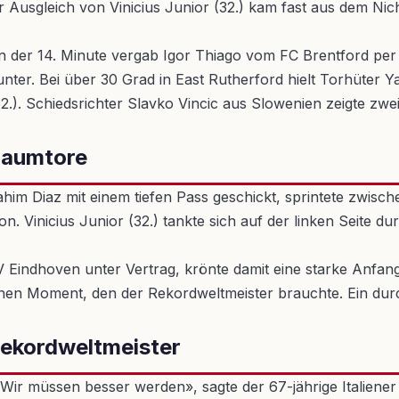
er Ausgleich von Vinicius Junior (32.) kam fast aus dem Nic
in der 14. Minute vergab Igor Thiago vom FC Brentford per
unter. Bei über 30 Grad in East Rutherford hielt Torhüter
. Schiedsrichter Slavko Vincic aus Slowenien zeigte zwei 
Traumtore
ahim Diaz mit einem tiefen Pass geschickt, sprintete zwisc
n. Vinicius Junior (32.) tankte sich auf der linken Seite d
V Eindhoven unter Vertrag, krönte damit eine starke Anfan
inen Moment, den der Rekordweltmeister brauchte. Ein durc
 Rekordweltmeister
 «Wir müssen besser werden», sagte der 67-jährige Italiener