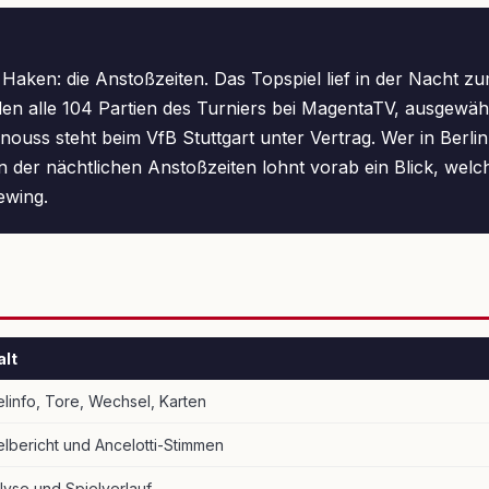
Haken: die Anstoßzeiten. Das Topspiel lief in der Nacht zu
en alle 104 Partien des Turniers bei MagentaTV, ausgewäh
uss steht beim VfB Stuttgart unter Vertrag. Wer in Berlin
n der nächtlichen Anstoßzeiten lohnt vorab ein Blick, wel
ewing.
alt
elinfo, Tore, Wechsel, Karten
elbericht und Ancelotti-Stimmen
lyse und Spielverlauf