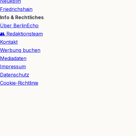
Neukölln
Friedrichshain
Info & Rechtliches
Über BerlinEcho
👥 Redaktionsteam
Kontakt
Werbung buchen
Mediadaten
Impressum
Datenschutz
Cookie-Richtlinie
© 2026 BerlinEcho · Maik Möhring Media
Impressum
Datenschutz
Kontakt
Über BerlinEcho