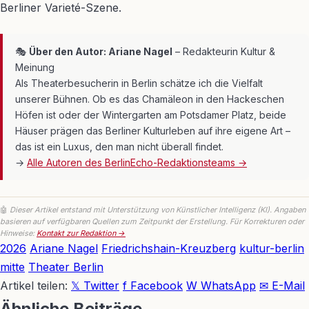
Berliner Varieté-Szene.
🎭
Über den Autor: Ariane Nagel
– Redakteurin Kultur &
Meinung
Als Theaterbesucherin in Berlin schätze ich die Vielfalt
unserer Bühnen. Ob es das Chamäleon in den Hackeschen
Höfen ist oder der Wintergarten am Potsdamer Platz, beide
Häuser prägen das Berliner Kulturleben auf ihre eigene Art –
das ist ein Luxus, den man nicht überall findet.
→
Alle Autoren des BerlinEcho-Redaktionsteams →
🤖
Dieser Artikel entstand mit Unterstützung von Künstlicher Intelligenz (KI). Angaben
basieren auf verfügbaren Quellen zum Zeitpunkt der Erstellung. Für Korrekturen oder
Hinweise:
Kontakt zur Redaktion →
Link
2026
Ariane Nagel
Friedrichshain-Kreuzberg
kultur-berlin
mitte
Theater Berlin
Artikel teilen:
𝕏 Twitter
f Facebook
W WhatsApp
✉ E-Mail
Ähnliche Beiträge