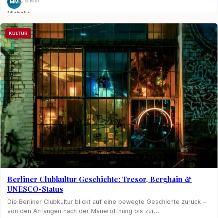
⏱ 5 Min.
MM
Michelle
Möhring
KULTUR
Berliner Clubkultur Geschichte: Tresor, Berghain &
UNESCO-Status
Die Berliner Clubkultur blickt auf eine bewegte Geschichte zurück –
von den Anfängen nach der Maueröffnung bis zur…