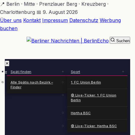
Zum
📍 Berlin · Mitte · Prenzlauer Berg · Kreuzberg ·
Hauptinhalt
Charlottenburg
📅 9. August 2026
springen
Über uns
Kontakt
Impressum
Datenschutz
Werbung
buchen
Suchen
BerlinEcho – Zur Startseite
✕
rkte
Späti finden
Sport
Ge
n
Alle Spätis nach Bezirk –
1. FC Union Berlin
Finder
🔴 Live-Ticker: 1. FC Union
Berlin
Hertha BSC
🔴 Live-Ticker: Hertha BSC