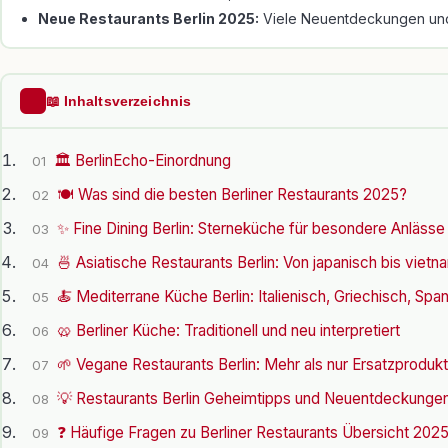
Neue Restaurants Berlin 2025:
Viele Neuentdeckungen und G
📖 Inhaltsverzeichnis
🏛️ BerlinEcho-Einordnung
01
🍽 Was sind die besten Berliner Restaurants 2025?
02
✨ Fine Dining Berlin: Sterneküche für besondere Anlässe
03
🍜 Asiatische Restaurants Berlin: Von japanisch bis viet
04
🍝 Mediterrane Küche Berlin: Italienisch, Griechisch, Spa
05
🥨 Berliner Küche: Traditionell und neu interpretiert
06
🌱 Vegane Restaurants Berlin: Mehr als nur Ersatzproduk
07
💡 Restaurants Berlin Geheimtipps und Neuentdeckunge
08
❓ Häufige Fragen zu Berliner Restaurants Übersicht 202
09