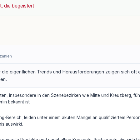
t, die begeistert
rzählen
r die eigentlichen Trends und Herausforderungen zeigen sich oft
hen.
en, insbesondere in den Szenebezirken wie Mitte und Kreuzberg, führ
rlin bekannt ist.
ng-Bereich, leiden unter einem akuten Mangel an qualifiziertem Perso
is auswirkt.
egionale Produkte und nachhaltige Konzepte. Restaurants, die sich h