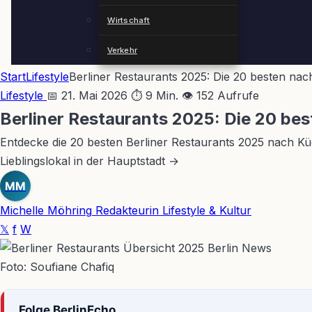
Wirtschaft
Verkehr
Start
Lifestyle
Berliner Restaurants 2025: Die 20 besten nac
Lifestyle
📅 21. Mai 2026
⏱ 9 Min.
👁 152 Aufrufe
Berliner Restaurants 2025: Die 20 be
Entdecke die 20 besten Berliner Restaurants 2025 nach Küc
Lieblingslokal in der Hauptstadt →
MM
Michelle Möhring
Redakteurin Lifestyle & Kultur
𝕏
f
W
Foto: Soufiane Chafiq
Folge BerlinEcho