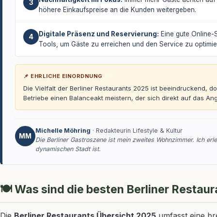
3
höhere Einkaufspreise an die Kunden weitergeben.
Digitale Präsenz und Reservierung:
Eine gute Online-S
4
Tools, um Gäste zu erreichen und den Service zu optimie
📌 EHRLICHE EINORDNUNG
Die Vielfalt der Berliner Restaurants 2025 ist beeindrucken
Betriebe einen Balanceakt meistern, der sich direkt auf das Ang
Michelle Möhring
· Redakteurin Lifestyle & Kultur
MM
Die Berliner Gastroszene ist mein zweites Wohnzimmer. Ich erle
dynamischen Stadt ist.
🍽 Was sind die besten Berliner Restau
Die
Berliner Restaurants Übersicht 2025
umfasst eine brei