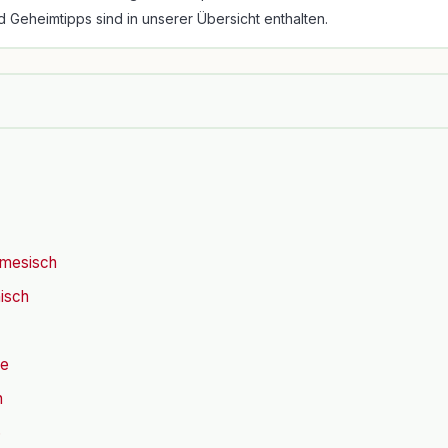
eheimtipps sind in unserer Übersicht enthalten.
namesisch
nisch
te
n
5