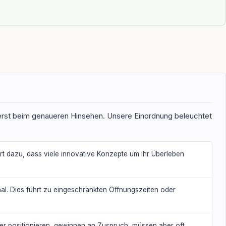
 erst beim genaueren Hinsehen. Unsere Einordnung beleuchtet
t dazu, dass viele innovative Konzepte um ihr Überleben
nal. Dies führt zu eingeschränkten Öffnungszeiten oder
ier positionieren, gewinnen an Zuspruch, müssen aber oft