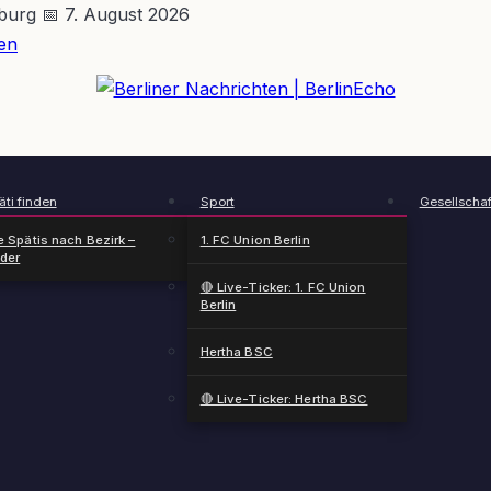
nburg
📅 7. August 2026
en
BerlinEcho – Zur Startseite
ti finden
Sport
Gesellschaf
e Spätis nach Bezirk –
1. FC Union Berlin
nder
🔴 Live-Ticker: 1. FC Union
Berlin
Hertha BSC
🔴 Live-Ticker: Hertha BSC