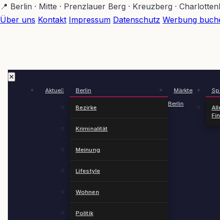
Zum
📍 Berlin · Mitte · Prenzlauer Berg · Kreuzberg · Charlotte
Hauptinhalt
Über uns
Kontakt
Impressum
Datenschutz
Werbung buch
springen
✕
Aktuell
Berlin
Märkte
Spä
Berlin
Bezirke
All
Fi
Kriminalität
Meinung
Lifestyle
Wohnen
Politik