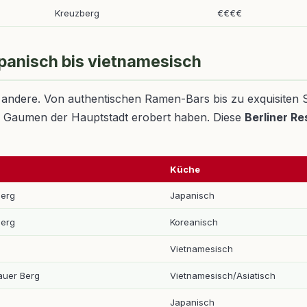
Kreuzberg
€€€€
apanisch bis vietnamesisch
 eine andere. Von authentischen Ramen-Bars bis zu exquisit
die Gaumen der Hauptstadt erobert haben. Diese
Berliner R
Küche
berg
Japanisch
berg
Koreanisch
Vietnamesisch
auer Berg
Vietnamesisch/Asiatisch
Japanisch