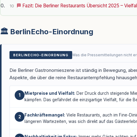
🏁 Fazit: Die Berliner Restaurants Übersicht 2025 – Vielfal
10
🏛️ BerlinEcho-Einordnung
Was die Pressemitteilungen nicht e
BERLINECHO-EINORDNUNG
Die Berliner Gastronomieszene ist ständig in Bewegung, abe
Aspekte, die über die reine Restaurantempfehlung hinausge
Mietpreise und Vielfalt:
Der Druck durch steigende Miet
1
kämpfen. Das gefährdet die einzigartige Vielfalt, für die Be
Fachkräftemangel:
Viele Restaurants, auch im Fine-Dini
2
längeren Wartezeiten, was sich direkt auf das Gästeerlebn
Nachhaltigkeit im Fokus:
Immer mehr Gäste achten auf r