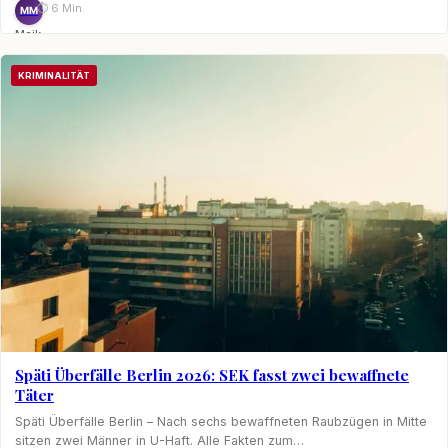
⏱ 6 Min.
MM
Maik
Möhring
KRIMINALITÄT
Späti Überfälle Berlin 2026: SEK fasst zwei bewaffnete
Täter
Späti Überfälle Berlin – Nach sechs bewaffneten Raubzügen in Mitte
sitzen zwei Männer in U-Haft. Alle Fakten zum…