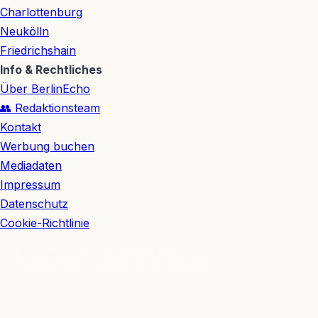
Charlottenburg
Neukölln
Friedrichshain
Info & Rechtliches
Über BerlinEcho
👥 Redaktionsteam
Kontakt
Werbung buchen
Mediadaten
Impressum
Datenschutz
Cookie-Richtlinie
© 2026 BerlinEcho · Maik Möhring Media
Impressum
Datenschutz
Kontakt
Über BerlinEcho