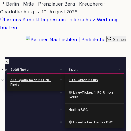
Zum
📍 Berlin · Mitte · Prenzlauer Berg · Kreuzberg ·
Hauptinhalt
Charlottenburg
📅 10. August 2026
springen
Über uns
Kontakt
Impressum
Datenschutz
Werbung
buchen
Suchen
BerlinEcho – Zur Startseite
✕
rkte
Späti finden
Sport
Ge
n
Alle Spätis nach Bezirk –
1. FC Union Berlin
Finder
🔴 Live-Ticker: 1. FC Union
Berlin
Hertha BSC
🔴 Live-Ticker: Hertha BSC