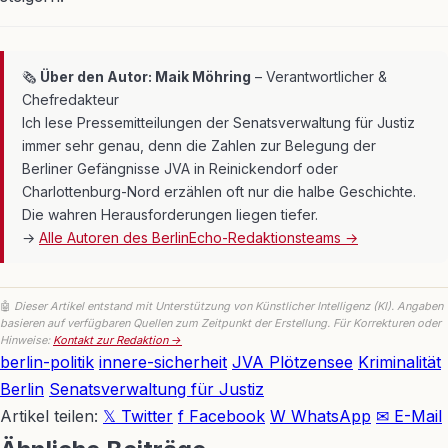
🗞
Über den Autor: Maik Möhring
– Verantwortlicher &
Chefredakteur
Ich lese Pressemitteilungen der Senatsverwaltung für Justiz
immer sehr genau, denn die Zahlen zur Belegung der
Berliner Gefängnisse JVA in Reinickendorf oder
Charlottenburg-Nord erzählen oft nur die halbe Geschichte.
Die wahren Herausforderungen liegen tiefer.
→
Alle Autoren des BerlinEcho-Redaktionsteams →
🤖
Dieser Artikel entstand mit Unterstützung von Künstlicher Intelligenz (KI). Angaben
basieren auf verfügbaren Quellen zum Zeitpunkt der Erstellung. Für Korrekturen oder
Hinweise:
Kontakt zur Redaktion →
berlin-politik
innere-sicherheit
JVA Plötzensee
Kriminalität
Berlin
Senatsverwaltung für Justiz
Artikel teilen:
𝕏 Twitter
f Facebook
W WhatsApp
✉ E-Mail