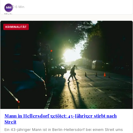
⏱ 6 Min.
MM
Maik
Möhring
KRIMINALITÄT
Mann in Hellersdorf getötet: 43-Jähriger stirbt nach
Streit
Ein 43-jähriger Mann ist in Berlin-Hellersdorf bei einem Streit ums