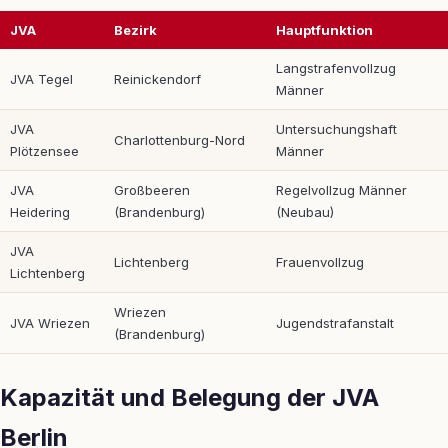
JVA
Bezirk
Hauptfunktion
Langstrafenvollzug
JVA Tegel
Reinickendorf
Männer
JVA
Untersuchungshaft
Charlottenburg-Nord
Plötzensee
Männer
JVA
Großbeeren
Regelvollzug Männer
Heidering
(Brandenburg)
(Neubau)
JVA
Lichtenberg
Frauenvollzug
Lichtenberg
Wriezen
JVA Wriezen
Jugendstrafanstalt
(Brandenburg)
Kapazität und Belegung der JVA
Berlin