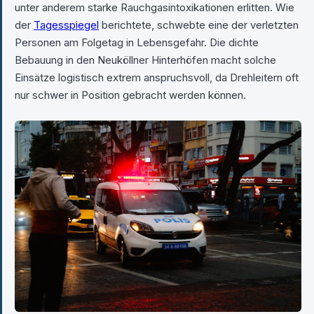
unter anderem starke Rauchgasintoxikationen erlitten. Wie
der
Tagesspiegel
berichtete, schwebte eine der verletzten
Personen am Folgetag in Lebensgefahr. Die dichte
Bebauung in den Neuköllner Hinterhöfen macht solche
Einsätze logistisch extrem anspruchsvoll, da Drehleitern oft
nur schwer in Position gebracht werden können.