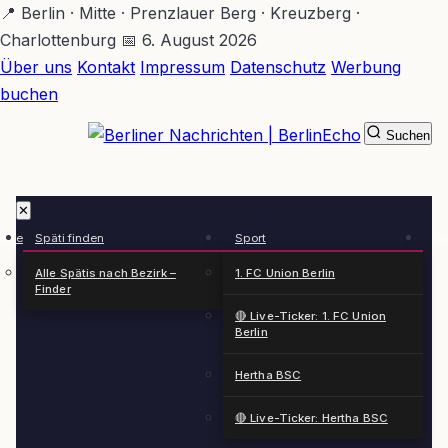
Zum
📍 Berlin · Mitte · Prenzlauer Berg · Kreuzberg ·
Hauptinhalt
Charlottenburg
📅 6. August 2026
springen
Über uns
Kontakt
Impressum
Datenschutz
Werbung
buchen
Suchen
BerlinEcho – Zur Startseite
✕
rkte
Späti finden
Sport
Ge
n
Alle Spätis nach Bezirk –
1. FC Union Berlin
Finder
🔴 Live-Ticker: 1. FC Union
Berlin
Hertha BSC
🔴 Live-Ticker: Hertha BSC