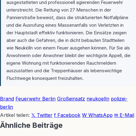
ausgestatteten und professionell agierenden Feuerwehr
unterstreicht. Die Rettung von 27 Menschen in der
Pannierstraße beweist, dass die strukturierten Notfallpläne
und die Ausrufung eines Massenanfalls von Verletzten in
der Hauptstadt effektiv funktionieren. Die Einsätze zeigen
aber auch die Gefahren, die in dicht bebauten Stadtteilen
wie Neukölln von einem Feuer ausgehen können. Für Sie als
Anwohnerin oder Anwohner bleibt der wichtigste Appell, die
eigene Wohnung mit funktionierenden Rauchmeldern
auszustatten und die Treppenhäuser als lebenswichtige
Fluchtwege konsequent freizuhalten.
Brand
Feuerwehr Berlin
Großeinsatz
neukoelln
polizei-
berlin
Artikel teilen:
𝕏 Twitter
f Facebook
W WhatsApp
✉ E-Mail
Ähnliche Beiträge