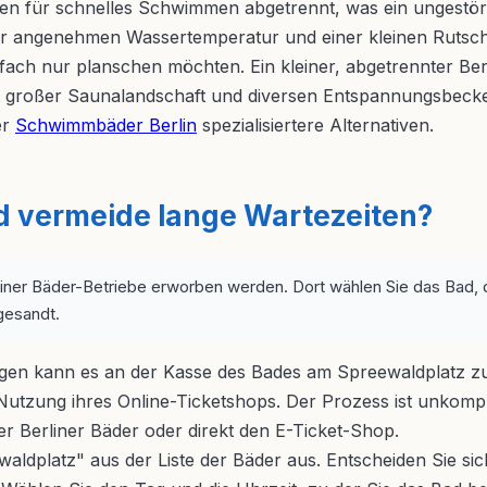
n für schnelles Schwimmen abgetrennt, was ein ungestörtes
er angenehmen Wassertemperatur und einer kleinen Rutsch
ach nur planschen möchten. Ein kleiner, abgetrennter Bere
it großer Saunalandschaft und diversen Entspannungsbecke
er
Schwimmbäder Berlin
spezialisiertere Alternativen.
nd vermeide lange Wartezeiten?
rliner Bäder-Betriebe erworben werden. Dort wählen Sie das Bad,
gesandt.
agen kann es an der Kasse des Bades am Spreewaldplatz 
utzung ihres Online-Ticketshops. Der Prozess ist unkompliz
er Berliner Bäder oder direkt den E-Ticket-Shop.
dplatz" aus der Liste der Bäder aus. Entscheiden Sie sich