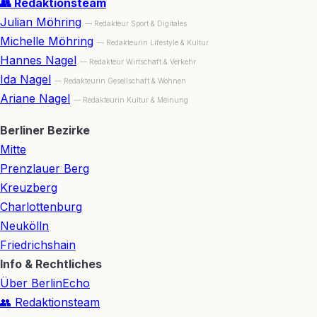
👥 Redaktionsteam
Julian Möhring
— Redakteur Sport & Digitales
Michelle Möhring
— Redakteurin Lifestyle & Kultur
Hannes Nagel
— Redakteur Wirtschaft & Verkehr
Ida Nagel
— Redakteurin Gesellschaft & Wohnen
Ariane Nagel
— Redakteurin Kultur & Meinung
Berliner Bezirke
Mitte
Prenzlauer Berg
Kreuzberg
Charlottenburg
Neukölln
Friedrichshain
Info & Rechtliches
Über BerlinEcho
👥 Redaktionsteam