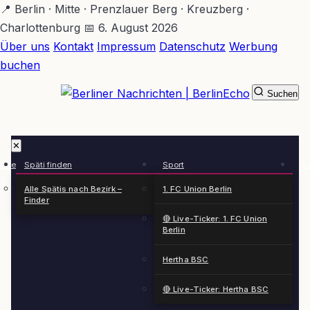
Zum
📍 Berlin · Mitte · Prenzlauer Berg · Kreuzberg ·
Hauptinhalt
Charlottenburg
📅 6. August 2026
springen
Über uns
Kontakt
Impressum
Datenschutz
Werbung
buchen
Suchen
BerlinEcho – Zur Startseite
✕
rkte
Späti finden
Sport
Ge
n
Alle Spätis nach Bezirk –
1. FC Union Berlin
Finder
🔴 Live-Ticker: 1. FC Union
Berlin
Hertha BSC
🔴 Live-Ticker: Hertha BSC