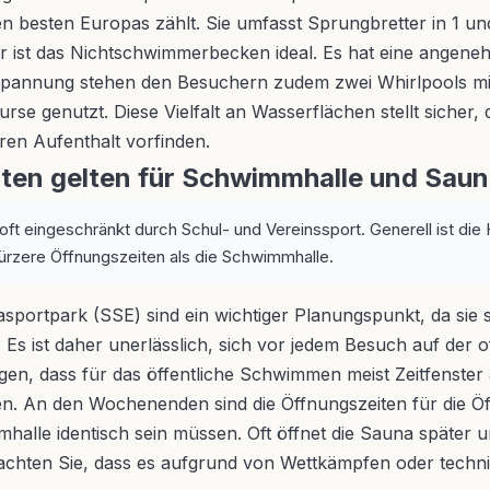
en besten Europas zählt. Sie umfasst Sprungbretter in 1 u
st das Nichtschwimmerbecken ideal. Es hat eine angenehme
 Entspannung stehen den Besuchern zudem zwei Whirlpools 
se genutzt. Diese Vielfalt an Wasserflächen stellt sicher,
ren Aufenthalt vorfinden.
iten gelten für Schwimmhalle und Sau
oft eingeschränkt durch Schul- und Vereinssport. Generell ist 
ürzere Öffnungszeiten als die Schwimmhalle.
portpark (SSE) sind ein wichtiger Planungspunkt, da sie 
s ist daher unerlässlich, sich vor jedem Besuch auf der of
 sagen, dass für das öffentliche Schwimmen meist Zeitfenst
n. An den Wochenenden sind die Öffnungszeiten für die Öff
halle identisch sein müssen. Oft öffnet die Sauna später un
achten Sie, dass es aufgrund von Wettkämpfen oder techn