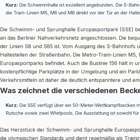
Kurz:
Die Schwimmhalle ist exzellent angebunden. Die S-Bahn-
die Tram-Linien M5, M6 und M8 direkt vor der Tür an der Haltes
Die Schwimm- und Sprunghalle Europasportpark (SSE) befi
an das Berliner Nahverkehrsnetz angeschlossen. Die bequ
der Linien S8 und S85 ist. Vom Ausgang des S-Bahnhofs üb
Haltestellen der Straßenbahn. Die Metro-Tram-Linien M5, M
Europasportparks befindet. Auch die Buslinie 156 hält in un
kostenpflichtige Parkplätze in der Umgebung und ein Parkh
Verkehrsmitteln ist daher die deutlich entspanntere und em
Was zeichnet die verschiedenen Beck
Kurz:
Die SSE verfügt über ein 50-Meter-Wettkampfbecken mi
Rutsche sowie zwei Whirlpools. Die Ausstattung ist sowohl für P
Das Herzstück der Schwimm- und Sprunghalle Europasport
die olympischen Standards und dient regelmäßig als Trainin