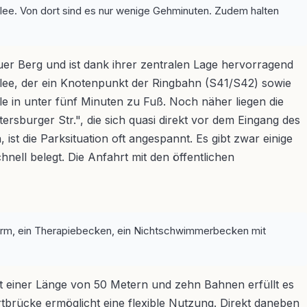
lee. Von dort sind es nur wenige Gehminuten. Zudem halten
er Berg und ist dank ihrer zentralen Lage hervorragend
lee, der ein Knotenpunkt der Ringbahn (S41/S42) sowie
e in unter fünf Minuten zu Fuß. Noch näher liegen die
rsburger Str.", die sich quasi direkt vor dem Eingang des
ist die Parksituation oft angespannt. Es gibt zwar einige
nell belegt. Die Anfahrt mit den öffentlichen
urm, ein Therapiebecken, ein Nichtschwimmerbecken mit
 einer Länge von 50 Metern und zehn Bahnen erfüllt es
rtbrücke ermöglicht eine flexible Nutzung. Direkt daneben