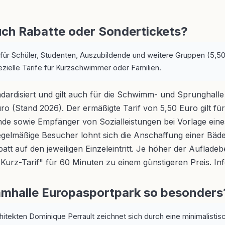
uch Rabatte oder Sondertickets?
 für Schüler, Studenten, Auszubildende und weitere Gruppen (5,5
pezielle Tarife für Kurzschwimmer oder Familien.
andardisiert und gilt auch für die Schwimm- und Sprunghalle
o (Stand 2026). Der ermäßigte Tarif von 5,50 Euro gilt fü
tende sowie Empfänger von Sozialleistungen bei Vorlage ei
egelmäßige Besucher lohnt sich die Anschaffung einer Bäd
att auf den jeweiligen Einzeleintritt. Je höher der Auflade
Kurz-Tarif" für 60 Minuten zu einem günstigeren Preis. Inf
mmhalle Europasportpark so besonders
itekten Dominique Perrault zeichnet sich durch eine minimalistisc