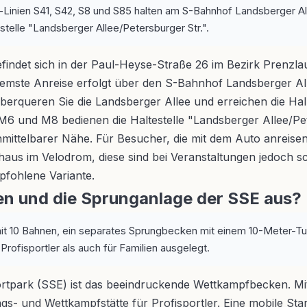
Linien S41, S42, S8 und S85 halten am S-Bahnhof Landsberger Al
telle "Landsberger Allee/Petersburger Str.".
ndet sich in der Paul-Heyse-Straße 26 im Bezirk Prenzlau
emste Anreise erfolgt über den S-Bahnhof Landsberger Al
erqueren Sie die Landsberger Allee und erreichen die Hall
6 und M8 bedienen die Haltestelle "Landsberger Allee/Pete
mittelbarer Nähe. Für Besucher, die mit dem Auto anreisen, 
aus im Velodrom, diese sind bei Veranstaltungen jedoch sch
pfohlene Variante.
en und die Sprunganlage der SSE aus?
t 10 Bahnen, ein separates Sprungbecken mit einem 10-Meter-T
rofisportler als auch für Familien ausgelegt.
park (SSE) ist das beeindruckende Wettkampfbecken. Mit
gs- und Wettkampfstätte für Profisportler. Eine mobile Sta