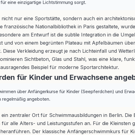
für eine einzigartige Lichtstimmung sorgt.
nicht nur eine Sportstätte, sondern auch ein architekto
ie französische Nationalbibliothek in Paris gestaltete, w
 Besondere am Entwurf ist die subtile Integration in die U
t und von einem begrünten Plateau mit Apfelbäumen überda
Diese Verkleidung erzeugt je nach Lichteinfall und Wetterl
ominieren Sichtbeton, Glas und Stahl, was eine klare, funkt
rausragendes Beispiel für moderne Sportarchitektur.
den für Kinder und Erwachsene ange
wimmen über Anfängerkurse für Kinder (Seepferdchen) und Erwach
 regelmäßig angeboten.
in zentraler Ort für Schwimmausbildungen in Berlin. Die 
 für alle Alters- und Leistungsstufen an. Für die Kleinst
 heranführen. Der klassische Anfängerschwimmkurs für Ki