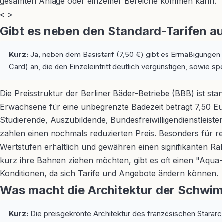
gesamten Anlage oder einzelner Bereiche kommen kann.
< >
Gibt es neben den Standard-Tarifen a
Kurz:
Ja, neben dem Basistarif (7,50 €) gibt es Ermäßigungen
Card) an, die den Einzeleintritt deutlich vergünstigen, sowie s
Die Preisstruktur der Berliner Bäder-Betriebe (BBB) ist st
Erwachsene für eine unbegrenzte Badezeit beträgt 7,50 Eur
Studierende, Auszubildende, Bundesfreiwilligendienstleis
zahlen einen nochmals reduzierten Preis. Besonders für r
Wertstufen erhältlich und gewähren einen signifikanten Rab
kurz ihre Bahnen ziehen möchten, gibt es oft einen "Aqua-
Konditionen, da sich Tarife und Angebote ändern können.
Was macht die Architektur der Schwi
Kurz:
Die preisgekrönte Architektur des französischen Stararch