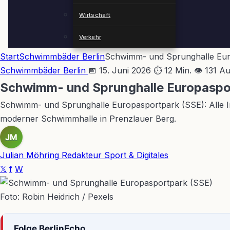
Wirtschaft
Verkehr
Start
Schwimmbäder Berlin
Schwimm- und Sprunghalle Euro
Schwimmbäder Berlin
📅 15. Juni 2026
⏱ 12 Min.
👁 131 A
Schwimm- und Sprunghalle Europasport
Schwimm- und Sprunghalle Europasportpark (SSE): Alle In
moderner Schwimmhalle in Prenzlauer Berg.
JM
Julian Möhring
Redakteur Sport & Digitales
𝕏
f
W
Foto: Robin Heidrich / Pexels
Folge BerlinEcho