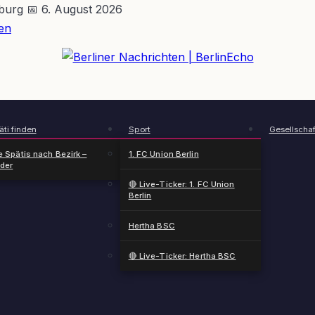
nburg
📅 6. August 2026
en
BerlinEcho – Zur Startseite
ti finden
Sport
Gesellschaf
e Spätis nach Bezirk –
1. FC Union Berlin
nder
🔴 Live-Ticker: 1. FC Union
Berlin
Hertha BSC
🔴 Live-Ticker: Hertha BSC