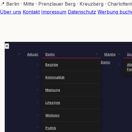
Zum
📍 Berlin · Mitte · Prenzlauer Berg · Kreuzberg · Charlotte
Hauptinhalt
Über uns
Kontakt
Impressum
Datenschutz
Werbung buch
springen
✕
Aktuell
Berlin
Märkte
Spä
Berlin
Bezirke
All
Fi
Kriminalität
Meinung
Lifestyle
Wohnen
Politik