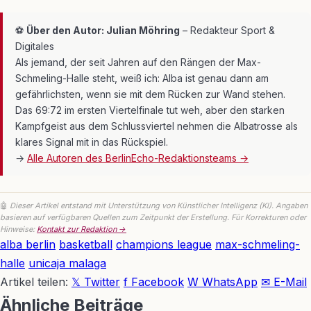
⚽
Über den Autor: Julian Möhring
– Redakteur Sport &
Digitales
Als jemand, der seit Jahren auf den Rängen der Max-
Schmeling-Halle steht, weiß ich: Alba ist genau dann am
gefährlichsten, wenn sie mit dem Rücken zur Wand stehen.
Das 69:72 im ersten Viertelfinale tut weh, aber den starken
Kampfgeist aus dem Schlussviertel nehmen die Albatrosse als
klares Signal mit in das Rückspiel.
→
Alle Autoren des BerlinEcho-Redaktionsteams →
🤖
Dieser Artikel entstand mit Unterstützung von Künstlicher Intelligenz (KI). Angaben
basieren auf verfügbaren Quellen zum Zeitpunkt der Erstellung. Für Korrekturen oder
Hinweise:
Kontakt zur Redaktion →
alba berlin
basketball
champions league
max-schmeling-
halle
unicaja malaga
Artikel teilen:
𝕏 Twitter
f Facebook
W WhatsApp
✉ E-Mail
Ähnliche Beiträge