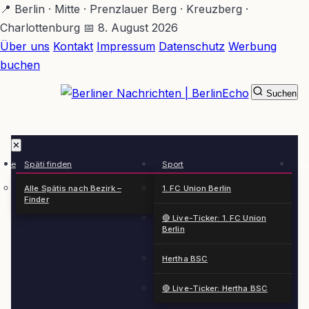
Zum
📍 Berlin · Mitte · Prenzlauer Berg · Kreuzberg ·
Hauptinhalt
Charlottenburg
📅 8. August 2026
springen
Über uns
Kontakt
Impressum
Datenschutz
Werbung
buchen
Suchen
BerlinEcho – Zur Startseite
✕
rkte
Späti finden
Sport
Ge
n
Alle Spätis nach Bezirk –
1. FC Union Berlin
Finder
🔴 Live-Ticker: 1. FC Union
Berlin
Hertha BSC
🔴 Live-Ticker: Hertha BSC