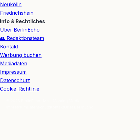
Neukölln
Friedrichshain
Info & Rechtliches
Über BerlinEcho
👥 Redaktionsteam
Kontakt
Werbung buchen
Mediadaten
Impressum
Datenschutz
Cookie-Richtlinie
© 2026 BerlinEcho · Maik Möhring Media
Impressum
Datenschutz
Kontakt
Über BerlinEcho