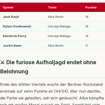
Spieler
Team
Punkte
Jack Kayil
Alba Berlin
19
Dylan Osetkowski
Unicaja Malaga
16
Kendrick Perry
Unicaja Malaga
14
Justin Bean
Alba Berlin
11
⚔️ Die furiose Aufholjagd endet ohne
Belohnung
Ende des dritten Viertels wuchs der Berliner Rückstand
erstmals auf zehn Punkte an (44:54). Wer nun dachte,
die Partie sei gelaufen, sah sich getäuscht. Alba kämpfte
sich mit großer Moral zurück ins Spiel. Angeführt vom