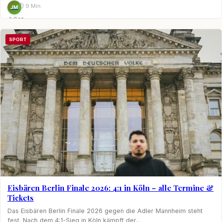
⏱ 9 Min.
JM
Julian
Möhring
SPORT
Eisbären Berlin Finale 2026: 4:1 in Köln – alle Termine &
Tickets
Das Eisbären Berlin Finale 2026 gegen die Adler Mannheim steht
fest. Nach dem 4:1-Sieg in Köln kämpft der…