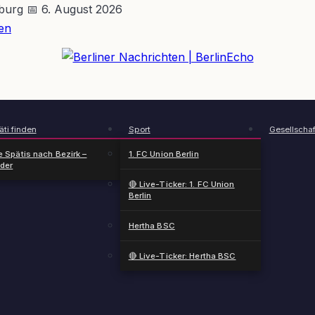
nburg
📅 6. August 2026
en
BerlinEcho – Zur Startseite
ti finden
Sport
Gesellschaf
e Spätis nach Bezirk –
1. FC Union Berlin
nder
🔴 Live-Ticker: 1. FC Union
Berlin
Hertha BSC
🔴 Live-Ticker: Hertha BSC