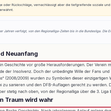
olge oder Rückschläge, vernachlässigt aber die tiefgreifende soziale un
erwähnt.
r Jahren verfolgt, von den Regionalliga-Zeiten bis in die Bundesliga. Die E
nd Neuanfang
rlin Geschichte vor große Herausforderungen. Der Verein mu
 der Insolvenz. Doch der unbedingte Wille der Fans und 
ns“ (2008/2009) wurden zu Symbolen dieser einzigartigen 
erei zu sanieren und den DFB-Auflagen gerecht zu werden.
er stetig nach oben, von der Regionalliga über die 3. Liga bi
Ein Traum wird wahr
n Berlin Geschichte. Nach jahrelangem Anlauf gelang den „E