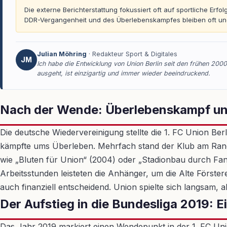
Die externe Berichterstattung fokussiert oft auf sportliche Erf
DDR-Vergangenheit und des Überlebenskampfes bleiben oft un
Julian Möhring
· Redakteur Sport & Digitales
JM
Ich habe die Entwicklung von Union Berlin seit den frühen 2000e
ausgeht, ist einzigartig und immer wieder beeindruckend.
Nach der Wende: Überlebenskampf u
Die deutsche Wiedervereinigung stellte die 1. FC Union Be
kämpfte ums Überleben. Mehrfach stand der Klub am Rande
wie „Bluten für Union“ (2004) oder „Stadionbau durch Fa
Arbeitsstunden leisteten die Anhänger, um die Alte Först
auch finanziell entscheidend. Union spielte sich langsam, ab
Der Aufstieg in die Bundesliga 2019: 
Das Jahr 2019 markiert einen Wendepunkt in der 1. FC Unio