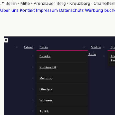
Zum
📍 Berlin · Mitte · Prenzlauer Berg · Kreuzberg · Charlotte
Hauptinhalt
Über uns
Kontakt
Impressum
Datenschutz
Werbung buch
springen
✕
Aktuell
Berlin
Märkte
Spä
Berlin
Bezirke
All
Fi
Kriminalität
Meinung
Lifestyle
Wohnen
Politik