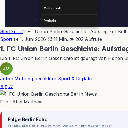
Wirtschaft
Verkehr
Start
Sport
1. FC Union Berlin Geschichte: Aufstieg zur Kultf
Sport
📅 1. Juni 2026
⏱ 11 Min.
👁 202 Aufrufe
1. FC Union Berlin Geschichte: Aufstieg
Die 1. FC Union Berlin Geschichte ist geprägt von Höhen u
JM
Julian Möhring
Redakteur Sport & Digitales
𝕏
f
W
Foto: Abel Matthew
Folge BerlinEcho
Erhalte alle Berlin-News dort, wo es dir am besten passt.