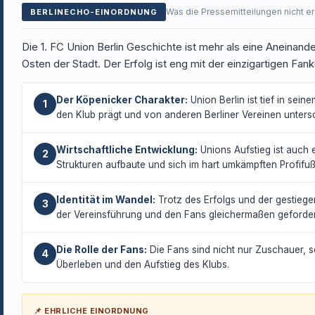
Was die Pressemitteilungen nicht e
BERLINECHO-EINORDNUNG
Die 1. FC Union Berlin Geschichte ist mehr als eine Aneinande
Osten der Stadt. Der Erfolg ist eng mit der einzigartigen Fank
Der Köpenicker Charakter:
Union Berlin ist tief in sei
1
den Klub prägt und von anderen Berliner Vereinen untersc
Wirtschaftliche Entwicklung:
Unions Aufstieg ist auch 
2
Strukturen aufbaute und sich im hart umkämpften Profifußb
Identität im Wandel:
Trotz des Erfolgs und der gestiegen
3
der Vereinsführung und den Fans gleichermaßen geforder
Die Rolle der Fans:
Die Fans sind nicht nur Zuschauer, s
4
Überleben und den Aufstieg des Klubs.
📌 EHRLICHE EINORDNUNG