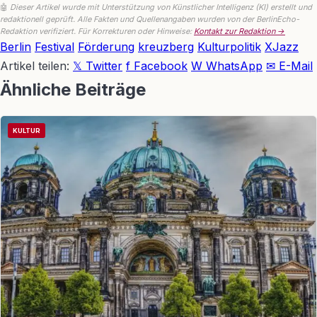
🤖
Dieser Artikel wurde mit Unterstützung von Künstlicher Intelligenz (KI) erstellt und
redaktionell geprüft. Alle Fakten und Quellenangaben wurden von der BerlinEcho-
Redaktion verifiziert. Für Korrekturen oder Hinweise:
Kontakt zur Redaktion →
Berlin
Festival
Förderung
kreuzberg
Kulturpolitik
XJazz
Artikel teilen:
𝕏 Twitter
f Facebook
W WhatsApp
✉ E-Mail
Ähnliche Beiträge
KULTUR