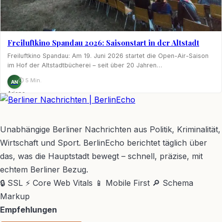
Freiluftkino Spandau 2026: Saisonstart in der Altstadt
Freiluftkino Spandau: Am 19. Juni 2026 startet die Open-Air-Saison
im Hof der Altstadtbücherei – seit über 20 Jahren…
⏱ 5 Min.
AN
Ariane
Nagel
BerlinEcho – Zur Startseite
Unabhängige Berliner Nachrichten aus Politik, Kriminalität,
Wirtschaft und Sport. BerlinEcho berichtet täglich über
das, was die Hauptstadt bewegt – schnell, präzise, mit
echtem Berliner Bezug.
🔒 SSL
⚡ Core Web Vitals
📱 Mobile First
🔎 Schema
Markup
Empfehlungen