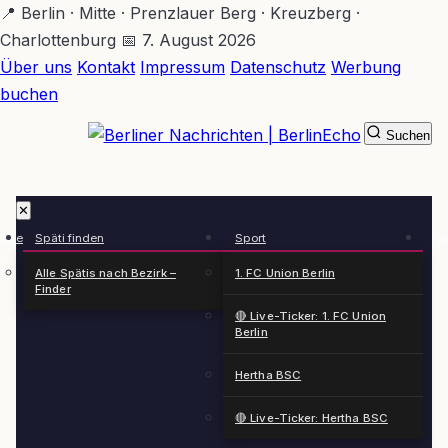
Zum
📍 Berlin · Mitte · Prenzlauer Berg · Kreuzberg ·
Hauptinhalt
Charlottenburg
📅 7. August 2026
springen
Über uns
Kontakt
Impressum
Datenschutz
Werbung
buchen
Suchen
BerlinEcho – Zur Startseite
✕
rkte
Späti finden
Sport
Ge
n
Alle Spätis nach Bezirk –
1. FC Union Berlin
Finder
🔴 Live-Ticker: 1. FC Union
Berlin
Hertha BSC
🔴 Live-Ticker: Hertha BSC