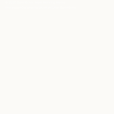
© 2026 BerlinEcho · Maik Möhring Media
Impressum
Datenschutz
Kontakt
Über BerlinEcho