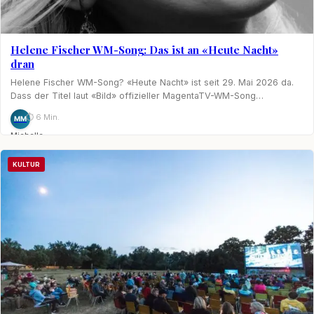
Helene Fischer WM-Song: Das ist an «Heute Nacht»
dran
Helene Fischer WM-Song? «Heute Nacht» ist seit 29. Mai 2026 da.
Dass der Titel laut «Bild» offizieller MagentaTV-WM-Song…
⏱ 6 Min.
MM
Michelle
Möhring
KULTUR