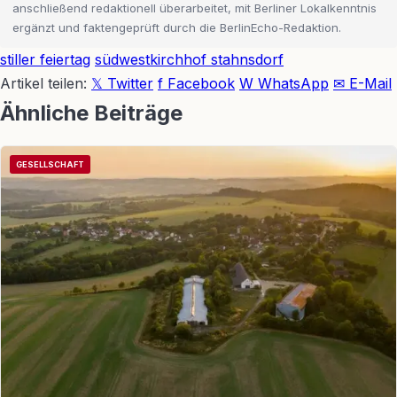
anschließend redaktionell überarbeitet, mit Berliner Lokalkenntnis
ergänzt und faktengeprüft durch die BerlinEcho-Redaktion.
stiller feiertag
südwestkirchhof stahnsdorf
Artikel teilen:
𝕏 Twitter
f Facebook
W WhatsApp
✉ E-Mail
Ähnliche Beiträge
GESELLSCHAFT