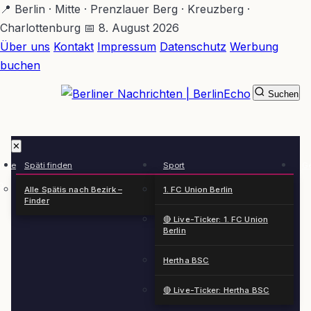
Zum
📍 Berlin · Mitte · Prenzlauer Berg · Kreuzberg ·
Hauptinhalt
Charlottenburg
📅 8. August 2026
springen
Über uns
Kontakt
Impressum
Datenschutz
Werbung
buchen
Suchen
BerlinEcho – Zur Startseite
✕
rkte
Späti finden
Sport
Ge
n
Alle Spätis nach Bezirk –
1. FC Union Berlin
Finder
🔴 Live-Ticker: 1. FC Union
Berlin
Hertha BSC
🔴 Live-Ticker: Hertha BSC