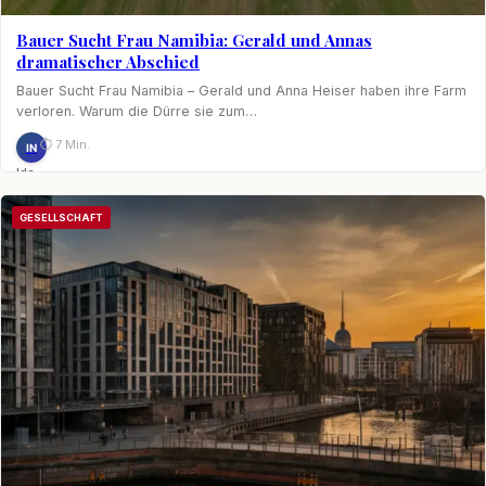
Bauer Sucht Frau Namibia: Gerald und Annas
dramatischer Abschied
Bauer Sucht Frau Namibia – Gerald und Anna Heiser haben ihre Farm
verloren. Warum die Dürre sie zum…
⏱ 7 Min.
IN
Ida
Nagel
GESELLSCHAFT