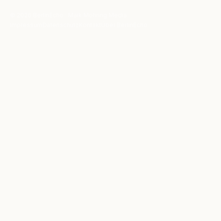
© 2026 BerlinEcho · Maik Möhring Media
Impressum
Datenschutz
Kontakt
Über BerlinEcho