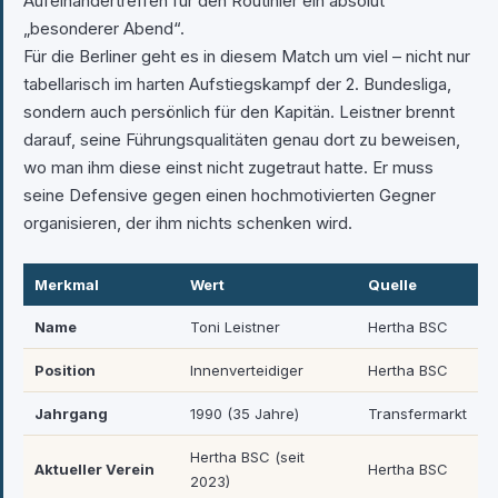
Aufeinandertreffen für den Routinier ein absolut
„besonderer Abend“.
Für die Berliner geht es in diesem Match um viel – nicht nur
tabellarisch im harten Aufstiegskampf der 2. Bundesliga,
sondern auch persönlich für den Kapitän. Leistner brennt
darauf, seine Führungsqualitäten genau dort zu beweisen,
wo man ihm diese einst nicht zugetraut hatte. Er muss
seine Defensive gegen einen hochmotivierten Gegner
organisieren, der ihm nichts schenken wird.
Merkmal
Wert
Quelle
Name
Toni Leistner
Hertha BSC
Position
Innenverteidiger
Hertha BSC
Jahrgang
1990 (35 Jahre)
Transfermarkt
Hertha BSC (seit
Aktueller Verein
Hertha BSC
2023)