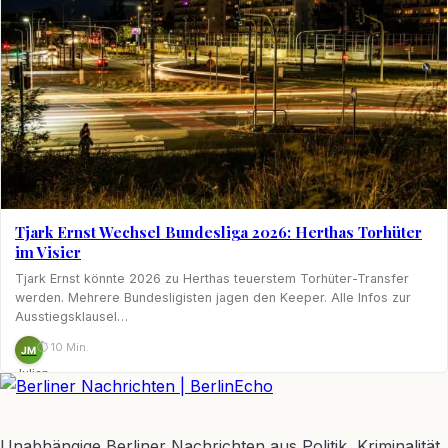
Tjark Ernst Wechsel Bundesliga 2026: Herthas Torhüter
im Visier
Tjark Ernst könnte 2026 zu Herthas teuerstem Torhüter-Transfer
werden. Mehrere Bundesligisten jagen den Keeper. Alle Infos zur
Ausstiegsklausel…
⏱ 10 Min.
JM
Julian
Möhring
BerlinEcho – Zur Startseite
Unabhängige Berliner Nachrichten aus Politik, Kriminalität,