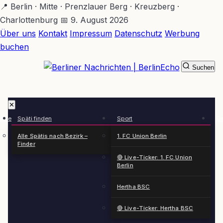
Zum
📍 Berlin · Mitte · Prenzlauer Berg · Kreuzberg ·
Hauptinhalt
Charlottenburg
📅 9. August 2026
springen
Über uns
Kontakt
Impressum
Datenschutz
Werbung
buchen
Suchen
BerlinEcho – Zur Startseite
✕
rkte
Späti finden
Sport
Ge
n
Alle Spätis nach Bezirk –
1. FC Union Berlin
Finder
🔴 Live-Ticker: 1. FC Union
Berlin
Hertha BSC
🔴 Live-Ticker: Hertha BSC