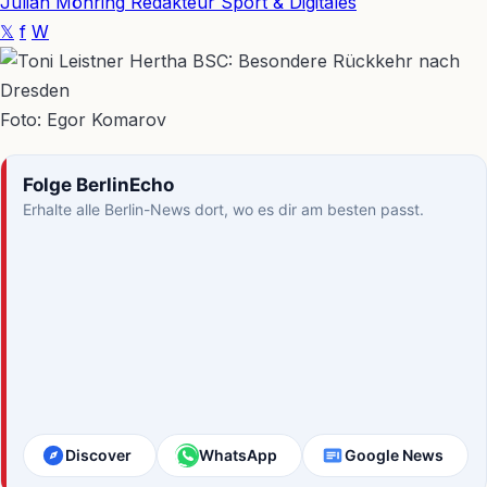
Julian Möhring
Redakteur Sport & Digitales
𝕏
f
W
Foto: Egor Komarov
Folge BerlinEcho
Erhalte alle Berlin-News dort, wo es dir am besten passt.
Discover
WhatsApp
Google News