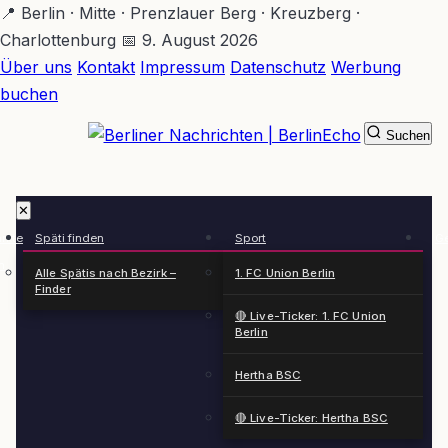
Zum
📍 Berlin · Mitte · Prenzlauer Berg · Kreuzberg ·
Hauptinhalt
Charlottenburg
📅 9. August 2026
springen
Über uns
Kontakt
Impressum
Datenschutz
Werbung
buchen
Suchen
BerlinEcho – Zur Startseite
✕
rkte
Späti finden
Sport
Ge
n
Alle Spätis nach Bezirk –
1. FC Union Berlin
Finder
🔴 Live-Ticker: 1. FC Union
Berlin
Hertha BSC
🔴 Live-Ticker: Hertha BSC