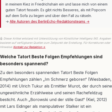
in meinem Kiez in Friedrichshain ein und lasse mich von einem
guten Tatort fesseln. Es gibt nichts Besseres, als mit Popcorn
auf dem Sofa zu liegen und über den Fall zu rätseln.
→
Alle Autoren des BerlinEcho-Redaktionsteams →
🤖
Dieser Artikel entstand mit Unterstützung von Künstlicher Intelligenz (KI). Angaben
basieren auf verfügbaren Quellen zum Zeitpunkt der Erstellung. Für Korrekturen oder
Hinweise:
Kontakt zur Redaktion →
Welche Tatort Beste Folgen Empfehlungen sind
besonders spannend?
Zu den besonders spannenden Tatort Beste Folgen
Empfehlungen zählen „Im Schmerz geboren“ (Wiesbaden,
2014) mit Ulrich Tukur als Ermittler Murot, der durch seine
ungewöhnliche Erzählweise und seinen Rachefeldzug
besticht. Auch „Borowski und der stille Gast“ (Kiel, 2012)
mit Lars Eidinger als manipulativer Stalker ist ein