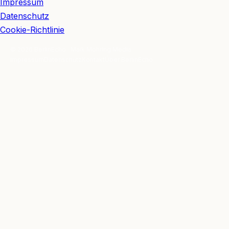
Impressum
Datenschutz
Cookie-Richtlinie
© 2026 BerlinEcho · Maik Möhring Media
Impressum
Datenschutz
Kontakt
Über BerlinEcho