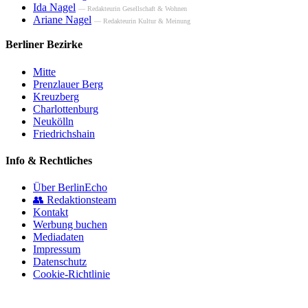
Ida Nagel
— Redakteurin Gesellschaft & Wohnen
Ariane Nagel
— Redakteurin Kultur & Meinung
Berliner Bezirke
Mitte
Prenzlauer Berg
Kreuzberg
Charlottenburg
Neukölln
Friedrichshain
Info & Rechtliches
Über BerlinEcho
👥 Redaktionsteam
Kontakt
Werbung buchen
Mediadaten
Impressum
Datenschutz
Cookie-Richtlinie
© 2026 BerlinEcho · Maik Möhring Media