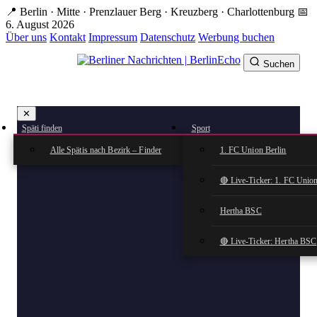
Zum
📍 Berlin · Mitte · Prenzlauer Berg · Kreuzberg · Charlottenburg
📅
Hauptinhalt
6. August 2026
springen
Über uns
Kontakt
Impressum
Datenschutz
Werbung buchen
Suchen
BerlinEcho – Zur Startseite
✕
rkte
Späti finden
Sport
n
Alle Spätis nach Bezirk – Finder
1. FC Union Berlin
🔴 Live-Ticker: 1. FC Union
Hertha BSC
🔴 Live-Ticker: Hertha BSC