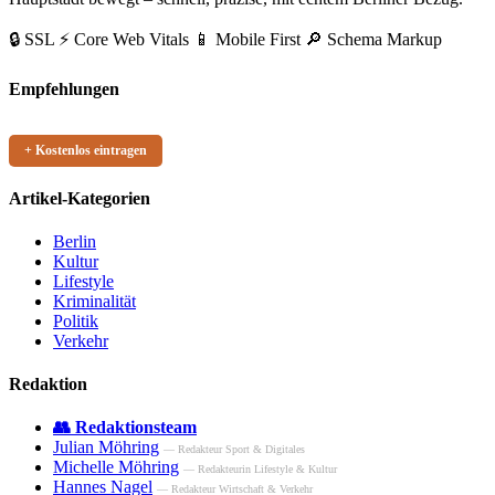
🔒 SSL
⚡ Core Web Vitals
📱 Mobile First
🔎 Schema Markup
Empfehlungen
+ Kostenlos eintragen
Artikel-Kategorien
Berlin
Kultur
Lifestyle
Kriminalität
Politik
Verkehr
Redaktion
👥 Redaktionsteam
Julian Möhring
— Redakteur Sport & Digitales
Michelle Möhring
— Redakteurin Lifestyle & Kultur
Hannes Nagel
— Redakteur Wirtschaft & Verkehr