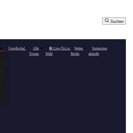
Suchen
Gesellschaft
Alle
🔴 Live-Ticker:
Wetter
Spritpreise
Events
Wahl
Berlin
aktuelle
n