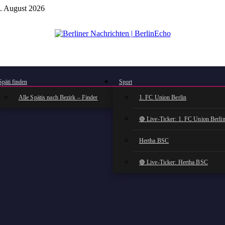
. August 2026
BerlinEcho – Zur Startseite
Späti finden
Sport
Alle Spätis nach Bezirk – Finder
1. FC Union Berlin
🔴 Live-Ticker: 1. FC Union Berli
Hertha BSC
🔴 Live-Ticker: Hertha BSC