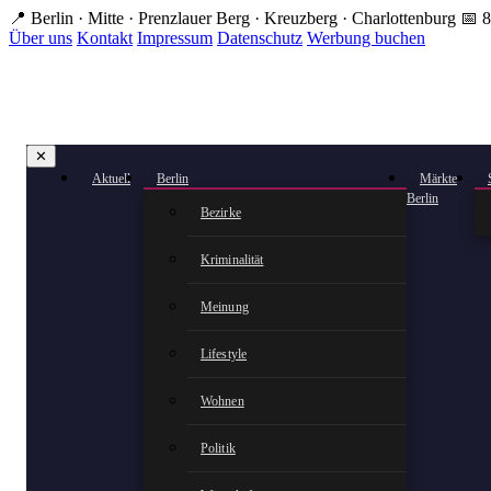
Zum
📍 Berlin · Mitte · Prenzlauer Berg · Kreuzberg · Charlottenburg
📅 8
Hauptinhalt
Über uns
Kontakt
Impressum
Datenschutz
Werbung buchen
springen
✕
Aktuell
Berlin
Märkte
Berlin
Bezirke
Kriminalität
Meinung
Lifestyle
Wohnen
Politik