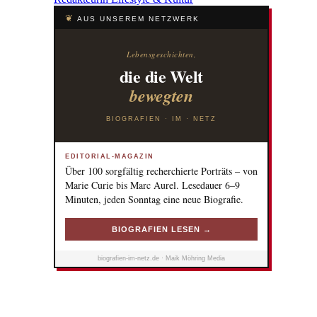
❦
AUS UNSEREM NETZWERK
Lebensgeschichten,
die die Welt
bewegten
BIOGRAFIEN · IM · NETZ
EDITORIAL-MAGAZIN
Über 100 sorgfältig recherchierte Porträts – von
Marie Curie bis Marc Aurel. Lesedauer 6–9
Minuten, jeden Sonntag eine neue Biografie.
BIOGRAFIEN LESEN →
biografien-im-netz.de · Maik Möhring Media