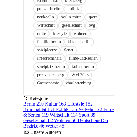
Kriminalität
kreuzberg
polizei-berlin
Politik
neukoelln
berlin-mitte
sport
Wirtschaft
gesellschaft
bvg
mitte
lifestyle
wohnen
familie-berlin
kinder-berlin
spielplaetze
Senat
Friedrichshain
filme-und-serien
spielplatz-berlin
kultur-berlin
prenzlauer-berg
WM 2026
Gastronomie
charlottenburg
📂
Kategorien
Berlin
210
Kultur
163
Lifestyle
152
Kriminalität
151
Politik
135
Verkehr
122
Filme
& Serien
119
Wirtschaft
114
Sport
89
Gesellschaft
82
Wohnen
66
Deutschland
56
Bezirke
46
Wetter
45
✍
Unsere Autoren