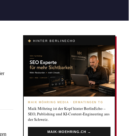
◆
HINTER BERLINECHO
ier
MAIK MÖHRING MEDIA · ERMATINGEN TG
Maik Möhring ist der Kopf hinter BerlinEcho –
SEO, Publishing und KI-Content-Engineering aus
der Schweiz.
MAIK-MOEHRING.CH →
tzen