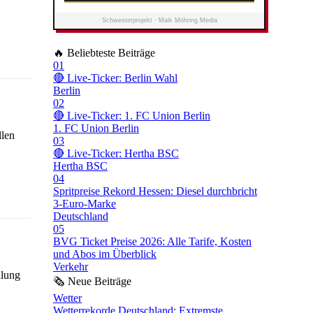
Schwesterprojekt · Maik Möhring Media
🔥
Beliebteste Beiträge
01
🔴 Live-Ticker: Berlin Wahl
Berlin
02
🔴 Live-Ticker: 1. FC Union Berlin
1. FC Union Berlin
llen
03
🔴 Live-Ticker: Hertha BSC
Hertha BSC
04
Spritpreise Rekord Hessen: Diesel durchbricht
3-Euro-Marke
Deutschland
05
BVG Ticket Preise 2026: Alle Tarife, Kosten
und Abos im Überblick
Verkehr
klung
🗞
Neue Beiträge
Wetter
Wetterrekorde Deutschland: Extremste