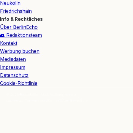
Neukölln
Friedrichshain
Info & Rechtliches
Über BerlinEcho
👥 Redaktionsteam
Kontakt
Werbung buchen
Mediadaten
Impressum
Datenschutz
Cookie-Richtlinie
© 2026 BerlinEcho · Maik Möhring Media
Impressum
Datenschutz
Kontakt
Über BerlinEcho