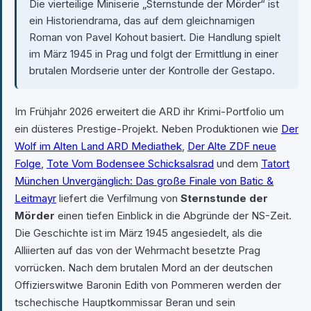
Die vierteilige Miniserie „Sternstunde der Mörder“ ist
ein Historiendrama, das auf dem gleichnamigen
Roman von Pavel Kohout basiert. Die Handlung spielt
im März 1945 in Prag und folgt der Ermittlung in einer
brutalen Mordserie unter der Kontrolle der Gestapo.
Im Frühjahr 2026 erweitert die ARD ihr Krimi-Portfolio um
ein düsteres Prestige-Projekt. Neben Produktionen wie
Der
Wolf im Alten Land ARD Mediathek
,
Der Alte ZDF neue
Folge
,
Tote Vom Bodensee Schicksalsrad
und dem
Tatort
München Unvergänglich: Das große Finale von Batic &
Leitmayr
liefert die Verfilmung von
Sternstunde der
Mörder
einen tiefen Einblick in die Abgründe der NS-Zeit.
Die Geschichte ist im März 1945 angesiedelt, als die
Alliierten auf das von der Wehrmacht besetzte Prag
vorrücken. Nach dem brutalen Mord an der deutschen
Offizierswitwe Baronin Edith von Pommeren werden der
tschechische Hauptkommissar Beran und sein