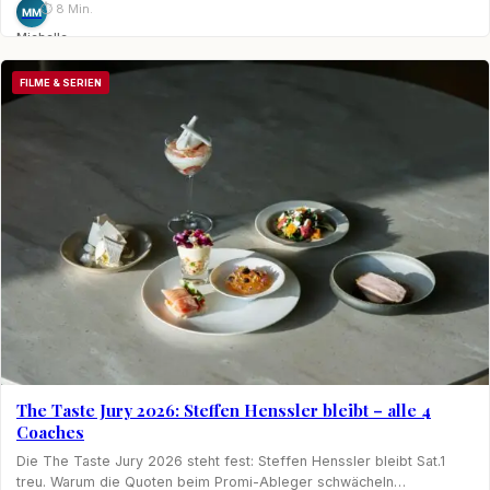
⏱ 8 Min.
MM
Michelle
Möhring
FILME & SERIEN
The Taste Jury 2026: Steffen Henssler bleibt – alle 4
Coaches
Die The Taste Jury 2026 steht fest: Steffen Henssler bleibt Sat.1
treu. Warum die Quoten beim Promi-Ableger schwächeln…