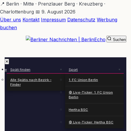
Zum
📍 Berlin · Mitte · Prenzlauer Berg · Kreuzberg ·
Hauptinhalt
Charlottenburg
📅 9. August 2026
springen
Über uns
Kontakt
Impressum
Datenschutz
Werbung
buchen
Suchen
BerlinEcho – Zur Startseite
✕
rkte
Späti finden
Sport
Ge
n
Alle Spätis nach Bezirk –
1. FC Union Berlin
Finder
🔴 Live-Ticker: 1. FC Union
Berlin
Hertha BSC
🔴 Live-Ticker: Hertha BSC