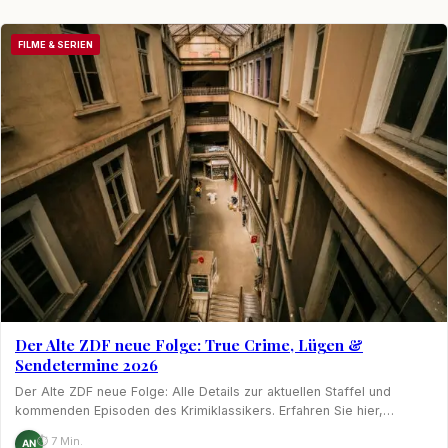
FILME & SERIEN
Der Alte ZDF neue Folge: True Crime, Lügen &
Sendetermine 2026
Der Alte ZDF neue Folge: Alle Details zur aktuellen Staffel und
kommenden Episoden des Krimiklassikers. Erfahren Sie hier,…
⏱ 7 Min.
AN