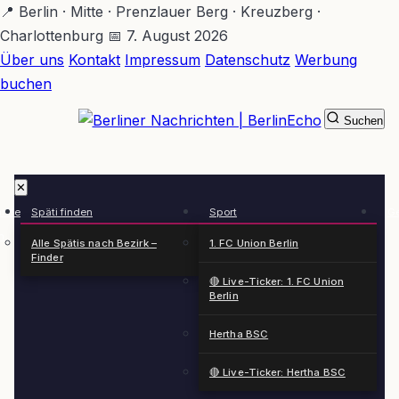
Zum
📍 Berlin · Mitte · Prenzlauer Berg · Kreuzberg ·
Hauptinhalt
Charlottenburg
📅 7. August 2026
springen
Über uns
Kontakt
Impressum
Datenschutz
Werbung
buchen
Suchen
BerlinEcho – Zur Startseite
✕
rkte
Späti finden
Sport
Ge
n
Alle Spätis nach Bezirk –
1. FC Union Berlin
Finder
🔴 Live-Ticker: 1. FC Union
Berlin
Hertha BSC
🔴 Live-Ticker: Hertha BSC